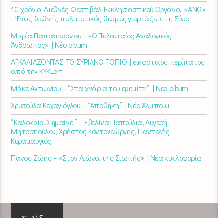
10 χρόνια Διεθνές Φεστιβάλ Εκκλησιαστικού Οργάνου «ΑΝΩ»
– Ένας διεθνής πολιτιστικός θεσμός γιορτάζει στη Σύρο​
Μαρία Παπαγεωργίου – «Ο Τελευταίος Αναλογικός
Άνθρωπος» | Νέο album
ΑΓΚΑΛΙΑΖΟΝΤΑΣ ΤΟ ΣΥΡΙΑΝΟ ΤΟΠΙΟ | εικαστικός περίπατος
από την KYKLart
Μάκε Αντωνίου – “Στα χνάρια του ερημίτη” | Νέο album
Χρυσούλα Κεχαγιόγλου – “Αποθήκη” | Νέο Άλμπουμ
“Καλοκαίρι Σημαίνει” – Εβελίνα Παπούλια, Λυγερή
Μητροπούλου, Χρήστος Κοντογεώργης, Παντελής
Κυραμαργιός
Πάνος Ζώης – «Στον Αιώνα της Σιωπής» | Νέα κυκλοφορία