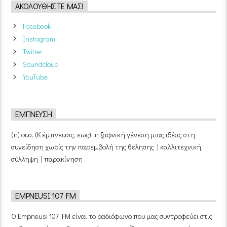
ΑΚΟΛΟΥΘΉΣΤΕ ΜΑΣ!
Facebook
Instagram
Twitter
Soundcloud
YouTube
ΈΜΠΝΕΥΣΗ
(η) ουσ. (Κ έμπνευσις, εως): η ξαφνική γένεση μιας ιδέας στη
συνείδηση χωρίς την παρεμβολή της θέλησης | καλλιτεχνική
σύλληψη | παρακίνηση
EMPNEUSI 107 FM
Ο Empneusi 107 FM είναι το ραδιόφωνο που μας συντροφεύει στις