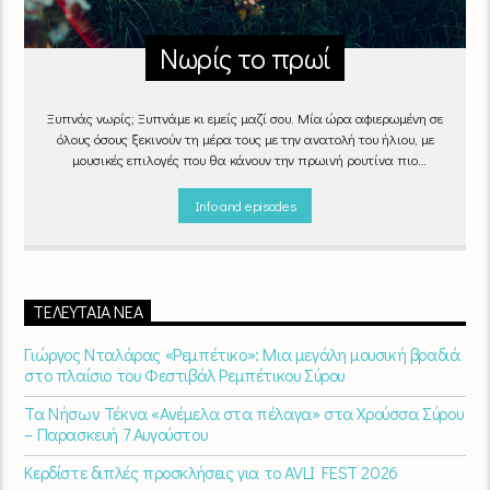
Νωρίς το πρωί
Ξυπνάς νωρίς; Ξυπνάμε κι εμείς μαζί σου. Μία ώρα αφιερωμένη σε
όλους όσους ξεκινούν τη μέρα τους με την ανατολή του ήλιου, με
μουσικές επιλογές που θα κάνουν την πρωινή ρουτίνα πιο
ευχάριστη!
"Νωρίς το πρωί" καθημερινά
(Δευτέρα - Παρασκευή)
06:00 - 07:00 στον Empneusi 107 FM
Info and episodes
ΤΕΛΕΥΤΑΊΑ ΝΈΑ
Γιώργος Νταλάρας «Ρεμπέτικο»: Μια μεγάλη μουσική βραδιά
στο πλαίσιο του Φεστιβάλ Ρεμπέτικου Σύρου
Τα Νήσων Τέκνα «Ανέμελα στα πέλαγα» στα Χρούσσα Σύρου
– Παρασκευή 7 Αυγούστου
Κερδίστε διπλές προσκλήσεις για το AVLI FEST 2026