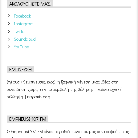
ΑΚΟΛΟΥΘΉΣΤΕ ΜΑΣ!
Facebook
Instagram
Twitter
Soundcloud
YouTube
ΈΜΠΝΕΥΣΗ
(η) ουσ. (Κ έμπνευσις, εως): η ξαφνική γένεση μιας ιδέας στη
συνείδηση χωρίς την παρεμβολή της θέλησης | καλλιτεχνική
σύλληψη | παρακίνηση
EMPNEUSI 107 FM
Ο Empneusi 107 FM είναι το ραδιόφωνο που μας συντροφεύει στις