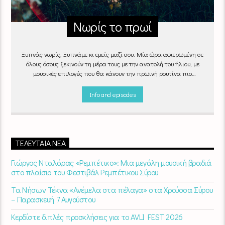
Νωρίς το πρωί
Ξυπνάς νωρίς; Ξυπνάμε κι εμείς μαζί σου. Μία ώρα αφιερωμένη σε
όλους όσους ξεκινούν τη μέρα τους με την ανατολή του ήλιου, με
μουσικές επιλογές που θα κάνουν την πρωινή ρουτίνα πιο
ευχάριστη!
"Νωρίς το πρωί" καθημερινά
(Δευτέρα - Παρασκευή)
06:00 - 07:00 στον Empneusi 107 FM
Info and episodes
ΤΕΛΕΥΤΑΊΑ ΝΈΑ
Γιώργος Νταλάρας «Ρεμπέτικο»: Μια μεγάλη μουσική βραδιά
στο πλαίσιο του Φεστιβάλ Ρεμπέτικου Σύρου
Τα Νήσων Τέκνα «Ανέμελα στα πέλαγα» στα Χρούσσα Σύρου
– Παρασκευή 7 Αυγούστου
Κερδίστε διπλές προσκλήσεις για το AVLI FEST 2026