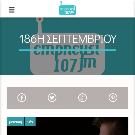
186Η ΣΕΠΤΕΜΒΡΙΟΥ
μουσική
νέα