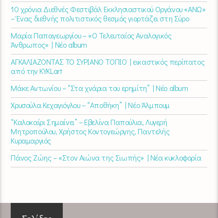
10 χρόνια Διεθνές Φεστιβάλ Εκκλησιαστικού Οργάνου «ΑΝΩ»
– Ένας διεθνής πολιτιστικός θεσμός γιορτάζει στη Σύρο​
Μαρία Παπαγεωργίου – «Ο Τελευταίος Αναλογικός
Άνθρωπος» | Νέο album
ΑΓΚΑΛΙΑΖΟΝΤΑΣ ΤΟ ΣΥΡΙΑΝΟ ΤΟΠΙΟ | εικαστικός περίπατος
από την KYKLart
Μάκε Αντωνίου – “Στα χνάρια του ερημίτη” | Νέο album
Χρυσούλα Κεχαγιόγλου – “Αποθήκη” | Νέο Άλμπουμ
“Καλοκαίρι Σημαίνει” – Εβελίνα Παπούλια, Λυγερή
Μητροπούλου, Χρήστος Κοντογεώργης, Παντελής
Κυραμαργιός
Πάνος Ζώης – «Στον Αιώνα της Σιωπής» | Νέα κυκλοφορία