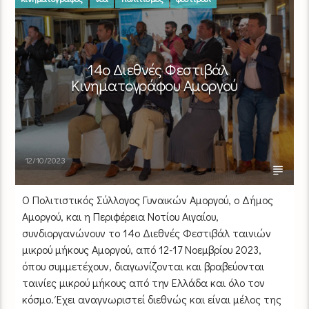
14o Διεθνές Φεστιβάλ
Κινηματογράφου Αμοργού
12/10/2023
Ο Πολιτιστικός Σύλλογος Γυναικών Αμοργού, ο Δήμος
Αμοργού, και η Περιφέρεια Νοτίου Αιγαίου,
συνδιοργανώνουν το 14ο Διεθνές Φεστιβάλ ταινιών
μικρού μήκους Αμοργού, από 12-17 Νοεμβρίου 2023,
όπου συμμετέχουν, διαγωνίζονται και βραβεύονται
ταινίες μικρού μήκους από την Ελλάδα και όλο τον
κόσμο. Έχει αναγνωριστεί διεθνώς και είναι μέλος της