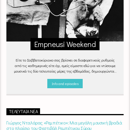
Empneusi Weekend
Είτε το Σαββατοκύριακο σας βρίσκει σε διαφορετικούς ρυθμούς
από τις καθημερινές είτε όχι, εμείς είμαστε εδώ για να ντύσουμε
μουσικά τις δύο τελευταίες μέρες της εβδομάδας, δημιουργώντας
μία μελωδική συνήθεια για ό,τι κι αν κάνετε.
Info and episodes
ΤΕΛΕΥΤΑΊΑ ΝΈΑ
Γιώργος Νταλάρας «Ρεμπέτικο»: Μια μεγάλη μουσική βραδιά
στο πλαίσιο του Φεστιβάλ Ρεμπέτικου Σύρου