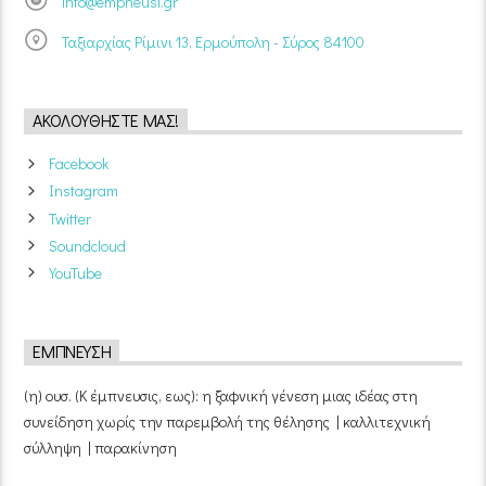
info@empneusi.gr
Ταξιαρχίας Ρίμινι 13, Ερμούπολη - Σύρος 84100
ΑΚΟΛΟΥΘΉΣΤΕ ΜΑΣ!
Facebook
Instagram
Twitter
Soundcloud
YouTube
ΈΜΠΝΕΥΣΗ
(η) ουσ. (Κ έμπνευσις, εως): η ξαφνική γένεση μιας ιδέας στη
συνείδηση χωρίς την παρεμβολή της θέλησης | καλλιτεχνική
σύλληψη | παρακίνηση