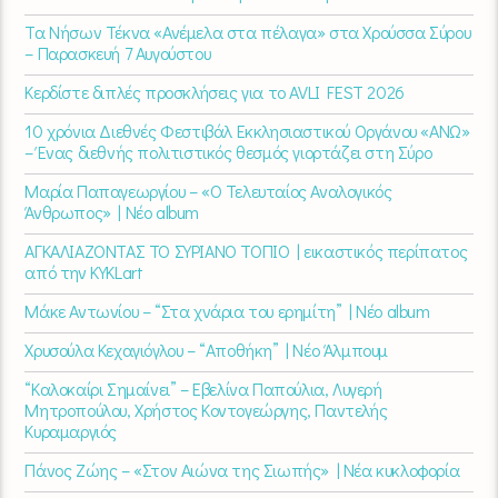
Τα Νήσων Τέκνα «Ανέμελα στα πέλαγα» στα Χρούσσα Σύρου
– Παρασκευή 7 Αυγούστου
Κερδίστε διπλές προσκλήσεις για το AVLI FEST 2026
10 χρόνια Διεθνές Φεστιβάλ Εκκλησιαστικού Οργάνου «ΑΝΩ»
– Ένας διεθνής πολιτιστικός θεσμός γιορτάζει στη Σύρο​
Μαρία Παπαγεωργίου – «Ο Τελευταίος Αναλογικός
Άνθρωπος» | Νέο album
ΑΓΚΑΛΙΑΖΟΝΤΑΣ ΤΟ ΣΥΡΙΑΝΟ ΤΟΠΙΟ | εικαστικός περίπατος
από την KYKLart
Μάκε Αντωνίου – “Στα χνάρια του ερημίτη” | Νέο album
Χρυσούλα Κεχαγιόγλου – “Αποθήκη” | Νέο Άλμπουμ
“Καλοκαίρι Σημαίνει” – Εβελίνα Παπούλια, Λυγερή
Μητροπούλου, Χρήστος Κοντογεώργης, Παντελής
Κυραμαργιός
Πάνος Ζώης – «Στον Αιώνα της Σιωπής» | Νέα κυκλοφορία