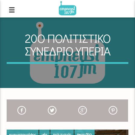
20Ο ΠΟΛΙΤΙΣΤΙΚΟ
ΣΥΝΕΔΡΙΟ ΥΠΕΡΙΑ
κινηματογράφος
νέα
πολιτισμός
φεστιβάλ