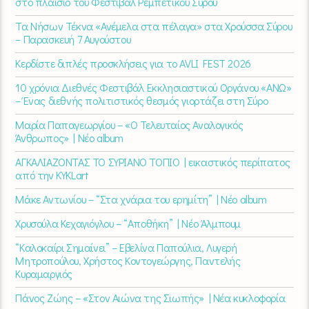
στο πλαίσιο του Φεστιβάλ Ρεμπέτικου Σύρου
Τα Νήσων Τέκνα «Ανέμελα στα πέλαγα» στα Χρούσσα Σύρου
– Παρασκευή 7 Αυγούστου
Κερδίστε διπλές προσκλήσεις για το AVLI FEST 2026
10 χρόνια Διεθνές Φεστιβάλ Εκκλησιαστικού Οργάνου «ΑΝΩ»
– Ένας διεθνής πολιτιστικός θεσμός γιορτάζει στη Σύρο​
Μαρία Παπαγεωργίου – «Ο Τελευταίος Αναλογικός
Άνθρωπος» | Νέο album
ΑΓΚΑΛΙΑΖΟΝΤΑΣ ΤΟ ΣΥΡΙΑΝΟ ΤΟΠΙΟ | εικαστικός περίπατος
από την KYKLart
Μάκε Αντωνίου – “Στα χνάρια του ερημίτη” | Νέο album
Χρυσούλα Κεχαγιόγλου – “Αποθήκη” | Νέο Άλμπουμ
“Καλοκαίρι Σημαίνει” – Εβελίνα Παπούλια, Λυγερή
Μητροπούλου, Χρήστος Κοντογεώργης, Παντελής
Κυραμαργιός
Πάνος Ζώης – «Στον Αιώνα της Σιωπής» | Νέα κυκλοφορία