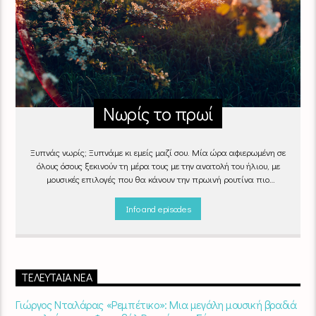
Νωρίς το πρωί
Ξυπνάς νωρίς; Ξυπνάμε κι εμείς μαζί σου. Μία ώρα αφιερωμένη σε
όλους όσους ξεκινούν τη μέρα τους με την ανατολή του ήλιου, με
μουσικές επιλογές που θα κάνουν την πρωινή ρουτίνα πιο
ευχάριστη!
"Νωρίς το πρωί" καθημερινά
(Δευτέρα - Παρασκευή)
06:00 - 07:00 στον Empneusi 107 FM
Info and episodes
ΤΕΛΕΥΤΑΊΑ ΝΈΑ
Γιώργος Νταλάρας «Ρεμπέτικο»: Μια μεγάλη μουσική βραδιά