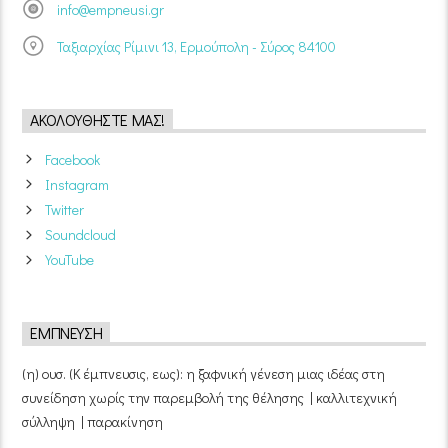
info@empneusi.gr
Ταξιαρχίας Ρίμινι 13, Ερμούπολη - Σύρος 84100
ΑΚΟΛΟΥΘΉΣΤΕ ΜΑΣ!
Facebook
Instagram
Twitter
Soundcloud
YouTube
ΈΜΠΝΕΥΣΗ
(η) ουσ. (Κ έμπνευσις, εως): η ξαφνική γένεση μιας ιδέας στη
συνείδηση χωρίς την παρεμβολή της θέλησης | καλλιτεχνική
σύλληψη | παρακίνηση