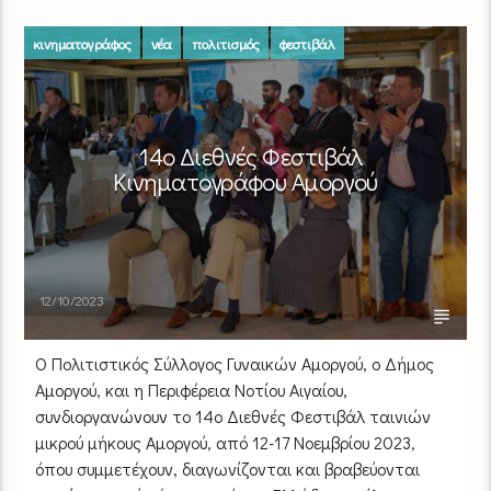
κινηματογράφος
νέα
πολιτισμός
φεστιβάλ
14o Διεθνές Φεστιβάλ
Κινηματογράφου Αμοργού
12/10/2023
Ο Πολιτιστικός Σύλλογος Γυναικών Αμοργού, ο Δήμος
Αμοργού, και η Περιφέρεια Νοτίου Αιγαίου,
συνδιοργανώνουν το 14ο Διεθνές Φεστιβάλ ταινιών
μικρού μήκους Αμοργού, από 12-17 Νοεμβρίου 2023,
όπου συμμετέχουν, διαγωνίζονται και βραβεύονται