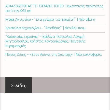
ΑΓΚΑΛΙΑΖΟΝΤΑΣ ΤΟ ΣΥΡΙΑΝΟ ΤΟΠΙΟ | εικαστικός περίπατος
από την KYKLart
Μάκε Αντωνίου – “Στα χνάρια του ερημίτη” | Νέο album
Χρυσούλα Κεχαγιόγλου – “Αποθήκη” | Νέο Άλμπουμ
“Καλοκαίρι Σημαίνει” – Εβελίνα Παπούλια, Λυγερή
Μητροπούλου, Χρήστος Κοντογεώργης, Παντελής
Κυραμαργιός
Πάνος Ζώης – «Στον Αιώνα της Σιωπής» | Νέα κυκλοφορία
Σελίδες