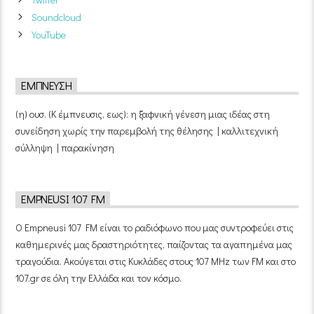
Soundcloud
YouTube
ΈΜΠΝΕΥΣΗ
(η) ουσ. (Κ έμπνευσις, εως): η ξαφνική γένεση μιας ιδέας στη
συνείδηση χωρίς την παρεμβολή της θέλησης | καλλιτεχνική
σύλληψη | παρακίνηση
EMPNEUSI 107 FM
Ο Empneusi 107 FM είναι το ραδιόφωνο που μας συντροφεύει στις
καθημερινές μας δραστηριότητες, παίζοντας τα αγαπημένα μας
τραγούδια. Ακούγεται στις Κυκλάδες στους 107 MHz των FM και στο
107.gr σε όλη την Ελλάδα και τον κόσμο.