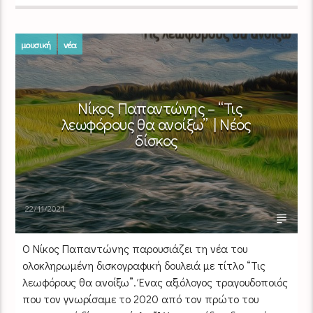
μουσική
νέα
Νίκος Παπαντώνης – “Τις
λεωφόρους θα ανοίξω” | Νέος
δίσκος
22/11/2021
O Νίκος Παπαντώνης παρουσιάζει τη νέα του
ολοκληρωμένη δισκογραφική δουλειά με τίτλο “Τις
λεωφόρους θα ανοίξω”. Ένας αξιόλογος τραγουδοποιός
που τον γνωρίσαμε το 2020 από τον πρώτο του