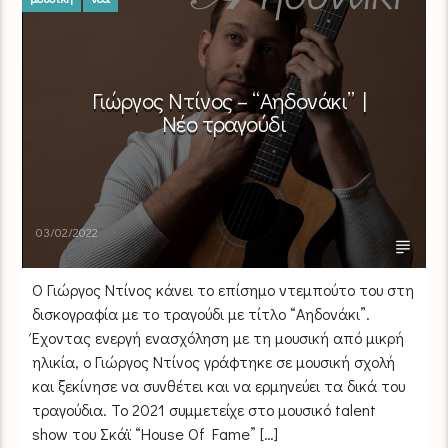
Γιώργος Ντίνος – “Αηδονάκι” |
Νέο τραγούδι
03/02/2022
Ο Γιώργος Ντίνος κάνει το επίσημο ντεμπούτο του στη
δισκογραφία με το τραγούδι με τίτλο “Αηδονάκι”.
Έχοντας ενεργή ενασχόληση με τη μουσική από μικρή
ηλικία, ο Γιώργος Ντίνος γράφτηκε σε μουσική σχολή
και ξεκίνησε να συνθέτει και να ερμηνεύει τα δικά του
τραγούδια. Το 2021 συμμετείχε στο μουσικό talent
show του Σκάϊ “House Of Fame” […]