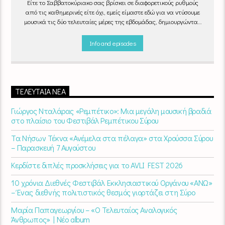
Είτε το Σαββατοκύριακο σας βρίσκει σε διαφορετικούς ρυθμούς
από τις καθημερινές είτε όχι, εμείς είμαστε εδώ για να ντύσουμε
μουσικά τις δύο τελευταίες μέρες της εβδομάδας, δημιουργώντας
μία μελωδική συνήθεια για ό,τι κι αν κάνετε.
Info and episodes
ΤΕΛΕΥΤΑΊΑ ΝΈΑ
Γιώργος Νταλάρας «Ρεμπέτικο»: Μια μεγάλη μουσική βραδιά
στο πλαίσιο του Φεστιβάλ Ρεμπέτικου Σύρου
Τα Νήσων Τέκνα «Ανέμελα στα πέλαγα» στα Χρούσσα Σύρου
– Παρασκευή 7 Αυγούστου
Κερδίστε διπλές προσκλήσεις για το AVLI FEST 2026
10 χρόνια Διεθνές Φεστιβάλ Εκκλησιαστικού Οργάνου «ΑΝΩ»
– Ένας διεθνής πολιτιστικός θεσμός γιορτάζει στη Σύρο​
Μαρία Παπαγεωργίου – «Ο Τελευταίος Αναλογικός
Άνθρωπος» | Νέο album