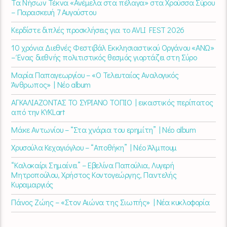
Τα Νήσων Τέκνα «Ανέμελα στα πέλαγα» στα Χρούσσα Σύρου
– Παρασκευή 7 Αυγούστου
Κερδίστε διπλές προσκλήσεις για το AVLI FEST 2026
10 χρόνια Διεθνές Φεστιβάλ Εκκλησιαστικού Οργάνου «ΑΝΩ»
– Ένας διεθνής πολιτιστικός θεσμός γιορτάζει στη Σύρο​
Μαρία Παπαγεωργίου – «Ο Τελευταίος Αναλογικός
Άνθρωπος» | Νέο album
ΑΓΚΑΛΙΑΖΟΝΤΑΣ ΤΟ ΣΥΡΙΑΝΟ ΤΟΠΙΟ | εικαστικός περίπατος
από την KYKLart
Μάκε Αντωνίου – “Στα χνάρια του ερημίτη” | Νέο album
Χρυσούλα Κεχαγιόγλου – “Αποθήκη” | Νέο Άλμπουμ
“Καλοκαίρι Σημαίνει” – Εβελίνα Παπούλια, Λυγερή
Μητροπούλου, Χρήστος Κοντογεώργης, Παντελής
Κυραμαργιός
Πάνος Ζώης – «Στον Αιώνα της Σιωπής» | Νέα κυκλοφορία