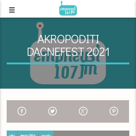
AKROPODITI
DACNEFEST 2021
νέα
φεστιβάλ
χορός