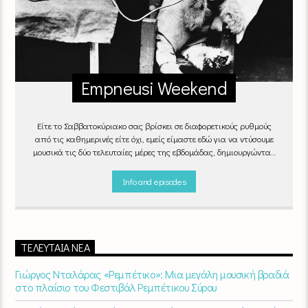
Empneusi Weekend
Είτε το Σαββατοκύριακο σας βρίσκει σε διαφορετικούς ρυθμούς
από τις καθημερινές είτε όχι, εμείς είμαστε εδώ για να ντύσουμε
μουσικά τις δύο τελευταίες μέρες της εβδομάδας, δημιουργώντας
μία μελωδική συνήθεια για ό,τι κι αν κάνετε.
Info and episodes
ΤΕΛΕΥΤΑΊΑ ΝΈΑ
Γιώργος Νταλάρας «Ρεμπέτικο»: Μια μεγάλη μουσική βραδιά
στο πλαίσιο του Φεστιβάλ Ρεμπέτικου Σύρου