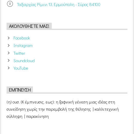
Ταξιαρχίας Ρίμινι 13, Ερμούπολη - Σύρος 84100
ΑΚΟΛΟΥΘΉΣΤΕ ΜΑΣ!
Facebook
Instagram
Twitter
Soundcloud
YouTube
ΈΜΠΝΕΥΣΗ
(η) ουσ. (Κ έμπνευσις, εως): η ξαφνική γένεση μιας ιδέας στη
συνείδηση χωρίς την παρεμβολή της θέλησης | καλλιτεχνική
σύλληψη | παρακίνηση