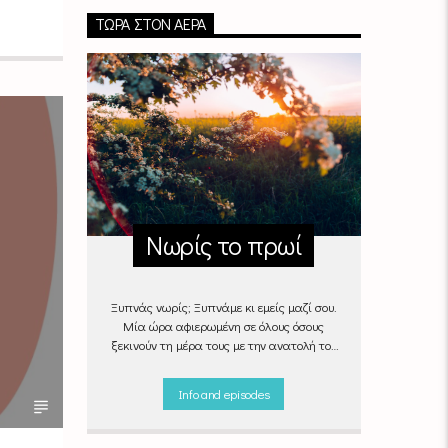
ΤΏΡΑ ΣΤΟΝ ΑΈΡΑ
Νωρίς το πρωί
Ξυπνάς νωρίς; Ξυπνάμε κι εμείς μαζί σου.
Μία ώρα αφιερωμένη σε όλους όσους
ξεκινούν τη μέρα τους με την ανατολή του
ήλιου, με μουσικές επιλογές που θα κάνουν
την πρωινή ρουτίνα πιο ευχάριστη!
Info and episodes
"Νωρίς το πρωί" καθημερινά
(Δευτέρα -
Παρασκευή)
06:00 - 07:00 στον Empneusi
107 FM