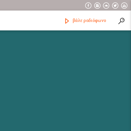
βάλε ραδιόφωνο