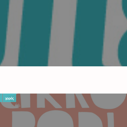
χορός