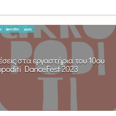
α
φεστιβάλ
χορός
έσεις στα εργαστήρια του 10ου
opoditi DanceFest 2023