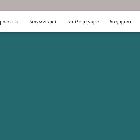
podcasts
διαγωνισμοί
στείλε μήνυμα
διαφήμιση