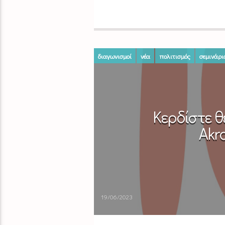
διαγωνισμοί
νέα
πολιτισμός
σεμινάρι
Κερδίστε θ
Akr
19/06/2023