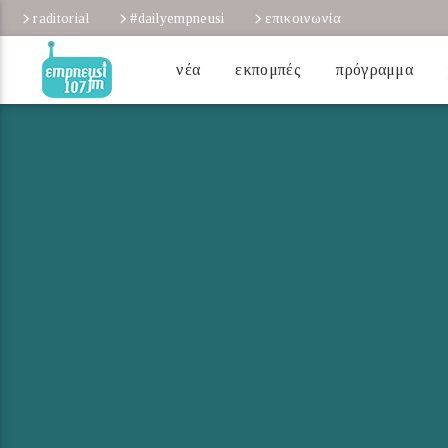
raditorial
#dailyempneusi
επικοινωνία
νέα
εκπομπές
πρόγραμμα