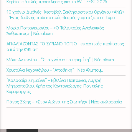
Κερδίστε διπλές προσκλήσεις για το AVLI FEST 2026
10 χρόνια Διεθνές Φεστιβάλ Εκκλησιαστικού Οργάνου «ΑΝΩ»
– Ένας διεθνής πολιτιστικός θεσμός γιορτάζει στη Σύρο​
Μαρία Παπαγεωργίου – «Ο Τελευταίος Αναλογικός
Άνθρωπος» | Νέο album
ΑΓΚΑΛΙΑΖΟΝΤΑΣ ΤΟ ΣΥΡΙΑΝΟ ΤΟΠΙΟ | εικαστικός περίπατος
από την KYKLart
Μάκε Αντωνίου – “Στα χνάρια του ερημίτη” | Νέο album
Χρυσούλα Κεχαγιόγλου – “Αποθήκη” | Νέο Άλμπουμ
“Καλοκαίρι Σημαίνει” – Εβελίνα Παπούλια, Λυγερή
Μητροπούλου, Χρήστος Κοντογεώργης, Παντελής
Κυραμαργιός
Πάνος Ζώης – «Στον Αιώνα της Σιωπής» | Νέα κυκλοφορία