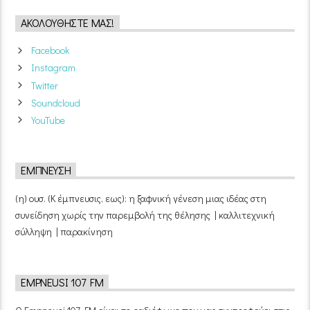
ΑΚΟΛΟΥΘΉΣΤΕ ΜΑΣ!
Facebook
Instagram
Twitter
Soundcloud
YouTube
ΈΜΠΝΕΥΣΗ
(η) ουσ. (Κ έμπνευσις, εως): η ξαφνική γένεση μιας ιδέας στη
συνείδηση χωρίς την παρεμβολή της θέλησης | καλλιτεχνική
σύλληψη | παρακίνηση
EMPNEUSI 107 FM