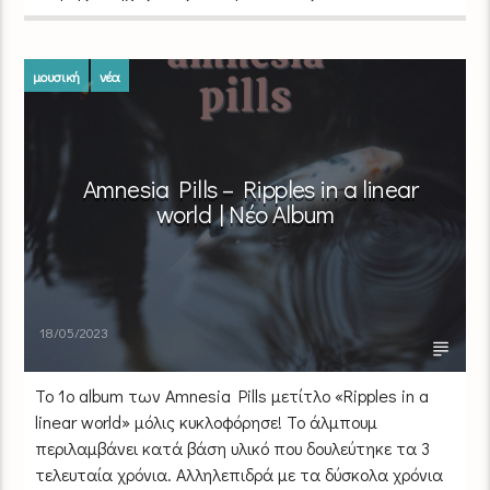
μουσική
νέα
Amnesia Pills – Ripples in a linear
world | Νέο Album
18/05/2023
Το 1ο album των Amnesia Pills μετίτλο «Ripples in a
linear world» μόλις κυκλοφόρησε! Το άλμπουμ
περιλαμβάνει κατά βάση υλικό που δουλεύτηκε τα 3
τελευταία χρόνια. Αλληλεπιδρά με τα δύσκολα χρόνια