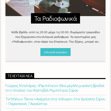
Τα Ραδιοφωνικά
Κάθε βράδυ, από τις 20.00 μέχρι τις 00.00, θυμόμαστε τραγούδια
που ξεχώρισαν στο ελληνικό ραδιόφωνο. Τα αγαπημένα μας
«Ραδιοφωνικά», στον αέρα του Empneusi. Που ξέρεις, μπορεί και
το δικό σου αγαπημένο τραγούδι να βρίσκεται μέσα σ’ αυτά!
Κάθε
βράδυ 20
:00 – 00:00
στον
Empneusi 107 FM
.
Info and episodes
ΤΕΛΕΥΤΑΊΑ ΝΈΑ
Γιώργος Νταλάρας «Ρεμπέτικο»: Μια μεγάλη μουσική βραδιά
στο πλαίσιο του Φεστιβάλ Ρεμπέτικου Σύρου
Τα Νήσων Τέκνα «Ανέμελα στα πέλαγα» στα Χρούσσα Σύρου
– Παρασκευή 7 Αυγούστου