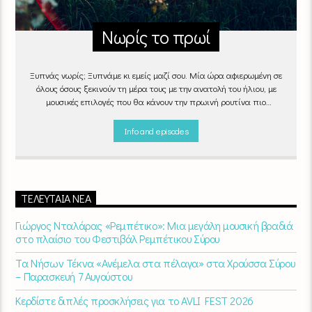
Νωρίς το πρωί
Ξυπνάς νωρίς; Ξυπνάμε κι εμείς μαζί σου. Μία ώρα αφιερωμένη σε
όλους όσους ξεκινούν τη μέρα τους με την ανατολή του ήλιου, με
μουσικές επιλογές που θα κάνουν την πρωινή ρουτίνα πιο
ευχάριστη!
"Νωρίς το πρωί" καθημερινά
(Δευτέρα - Παρασκευή)
06:00 - 07:00 στον Empneusi 107 FM
Info and episodes
ΤΕΛΕΥΤΑΊΑ ΝΈΑ
Γιώργος Νταλάρας «Ρεμπέτικο»: Μια μεγάλη μουσική βραδιά
στο πλαίσιο του Φεστιβάλ Ρεμπέτικου Σύρου
Τα Νήσων Τέκνα «Ανέμελα στα πέλαγα» στα Χρούσσα Σύρου
– Παρασκευή 7 Αυγούστου
Κερδίστε διπλές προσκλήσεις για το AVLI FEST 2026