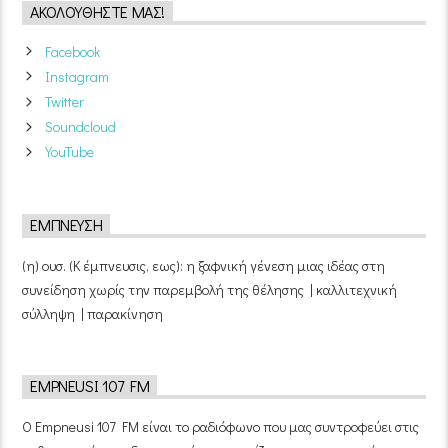
ΑΚΟΛΟΥΘΉΣΤΕ ΜΑΣ!
Facebook
Instagram
Twitter
Soundcloud
YouTube
ΈΜΠΝΕΥΣΗ
(η) ουσ. (Κ έμπνευσις, εως): η ξαφνική γένεση μιας ιδέας στη
συνείδηση χωρίς την παρεμβολή της θέλησης | καλλιτεχνική
σύλληψη | παρακίνηση
EMPNEUSI 107 FM
Ο Empneusi 107 FM είναι το ραδιόφωνο που μας συντροφεύει στις