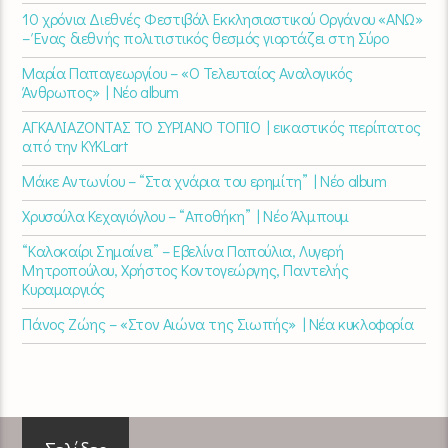
10 χρόνια Διεθνές Φεστιβάλ Εκκλησιαστικού Οργάνου «ΑΝΩ»
– Ένας διεθνής πολιτιστικός θεσμός γιορτάζει στη Σύρο​
Μαρία Παπαγεωργίου – «Ο Τελευταίος Αναλογικός
Άνθρωπος» | Νέο album
ΑΓΚΑΛΙΑΖΟΝΤΑΣ ΤΟ ΣΥΡΙΑΝΟ ΤΟΠΙΟ | εικαστικός περίπατος
από την KYKLart
Μάκε Αντωνίου – “Στα χνάρια του ερημίτη” | Νέο album
Χρυσούλα Κεχαγιόγλου – “Αποθήκη” | Νέο Άλμπουμ
“Καλοκαίρι Σημαίνει” – Εβελίνα Παπούλια, Λυγερή
Μητροπούλου, Χρήστος Κοντογεώργης, Παντελής
Κυραμαργιός
Πάνος Ζώης – «Στον Αιώνα της Σιωπής» | Νέα κυκλοφορία