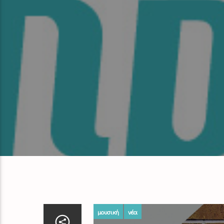
μουσική
νέα