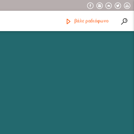
βάλε ραδιόφωνο