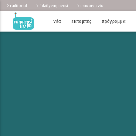
raditorial
#dailyempneusi
επικοινωνία
νέα
εκπομπές
πρόγραμμα