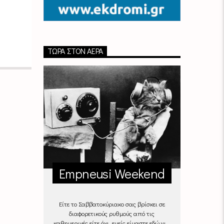
ΤΏΡΑ ΣΤΟΝ ΑΈΡΑ
Empneusi Weekend
Είτε το Σαββατοκύριακο σας βρίσκει σε
διαφορετικούς ρυθμούς από τις
καθημερινές είτε όχι, εμείς είμαστε εδώ για