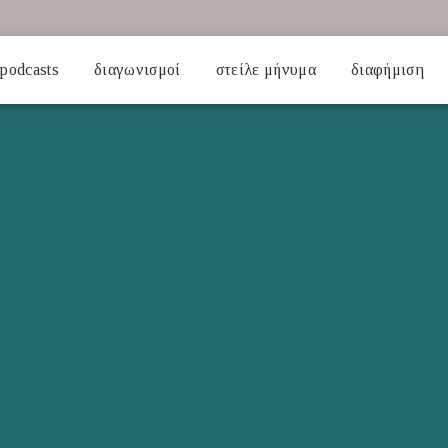
podcasts
διαγωνισμοί
στείλε μήνυμα
διαφήμιση