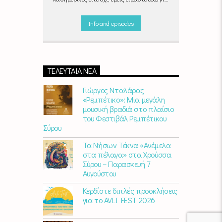
να ντύσουμε μουσικά τις δύο τελευταίες
μέρες της εβδομάδας, δημιουργώντας μία
Info and episodes
μελωδική συνήθεια για ό,τι κι αν κάνετε.
ΤΕΛΕΥΤΑΊΑ ΝΈΑ
Γιώργος Νταλάρας
«Ρεμπέτικο»: Μια μεγάλη
μουσική βραδιά στο πλαίσιο
του Φεστιβάλ Ρεμπέτικου
Σύρου
Τα Νήσων Τέκνα «Ανέμελα
στα πέλαγα» στα Χρούσσα
Σύρου – Παρασκευή 7
Αυγούστου
Κερδίστε διπλές προσκλήσεις
για το AVLI FEST 2026