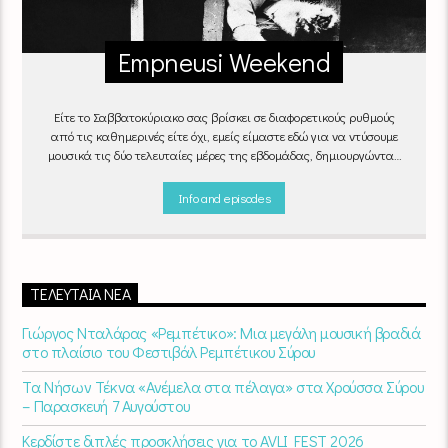
Empneusi Weekend
Είτε το Σαββατοκύριακο σας βρίσκει σε διαφορετικούς ρυθμούς
από τις καθημερινές είτε όχι, εμείς είμαστε εδώ για να ντύσουμε
μουσικά τις δύο τελευταίες μέρες της εβδομάδας, δημιουργώντας
μία μελωδική συνήθεια για ό,τι κι αν κάνετε.
Info and episodes
ΤΕΛΕΥΤΑΊΑ ΝΈΑ
Γιώργος Νταλάρας «Ρεμπέτικο»: Μια μεγάλη μουσική βραδιά
στο πλαίσιο του Φεστιβάλ Ρεμπέτικου Σύρου
Τα Νήσων Τέκνα «Ανέμελα στα πέλαγα» στα Χρούσσα Σύρου
– Παρασκευή 7 Αυγούστου
Κερδίστε διπλές προσκλήσεις για το AVLI FEST 2026