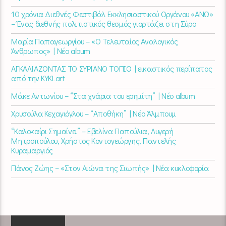
10 χρόνια Διεθνές Φεστιβάλ Εκκλησιαστικού Οργάνου «ΑΝΩ»
– Ένας διεθνής πολιτιστικός θεσμός γιορτάζει στη Σύρο​
Μαρία Παπαγεωργίου – «Ο Τελευταίος Αναλογικός
Άνθρωπος» | Νέο album
ΑΓΚΑΛΙΑΖΟΝΤΑΣ ΤΟ ΣΥΡΙΑΝΟ ΤΟΠΙΟ | εικαστικός περίπατος
από την KYKLart
Μάκε Αντωνίου – “Στα χνάρια του ερημίτη” | Νέο album
Χρυσούλα Κεχαγιόγλου – “Αποθήκη” | Νέο Άλμπουμ
“Καλοκαίρι Σημαίνει” – Εβελίνα Παπούλια, Λυγερή
Μητροπούλου, Χρήστος Κοντογεώργης, Παντελής
Κυραμαργιός
Πάνος Ζώης – «Στον Αιώνα της Σιωπής» | Νέα κυκλοφορία