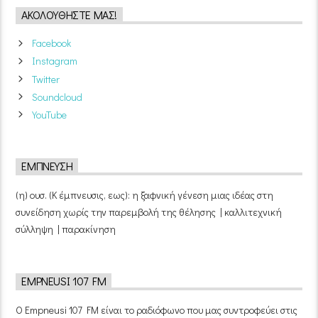
ΑΚΟΛΟΥΘΉΣΤΕ ΜΑΣ!
Facebook
Instagram
Twitter
Soundcloud
YouTube
ΈΜΠΝΕΥΣΗ
(η) ουσ. (Κ έμπνευσις, εως): η ξαφνική γένεση μιας ιδέας στη
συνείδηση χωρίς την παρεμβολή της θέλησης | καλλιτεχνική
σύλληψη | παρακίνηση
EMPNEUSI 107 FM
Ο Empneusi 107 FM είναι το ραδιόφωνο που μας συντροφεύει στις