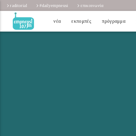
raditorial
#dailyempneusi
επικοινωνία
νέα
εκπομπές
πρόγραμμα