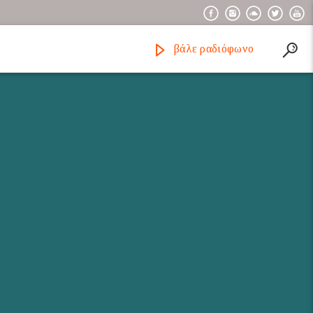
βάλε ραδιόφωνο