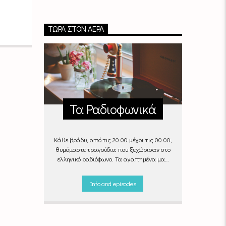
ΤΏΡΑ ΣΤΟΝ ΑΈΡΑ
Τα Ραδιοφωνικά
Κάθε βράδυ, από τις 20.00 μέχρι τις 00.00,
θυμόμαστε τραγούδια που ξεχώρισαν στο
ελληνικό ραδιόφωνο. Τα αγαπημένα μας
«Ραδιοφωνικά», στον αέρα του Empneusi.
Που ξέρεις, μπορεί και το δικό σου
Info and episodes
αγαπημένο τραγούδι να βρίσκεται μέσα σ’
αυτά!
Κάθε βράδυ 20
:00 –
00:00
στον
Empneusi 107 FM
.