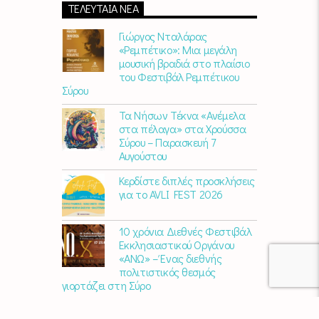
ΤΕΛΕΥΤΑΊΑ ΝΈΑ
Γιώργος Νταλάρας
«Ρεμπέτικο»: Μια μεγάλη
μουσική βραδιά στο πλαίσιο
του Φεστιβάλ Ρεμπέτικου
Σύρου
Τα Νήσων Τέκνα «Ανέμελα
στα πέλαγα» στα Χρούσσα
Σύρου – Παρασκευή 7
Αυγούστου
Κερδίστε διπλές προσκλήσεις
για το AVLI FEST 2026
10 χρόνια Διεθνές Φεστιβάλ
Εκκλησιαστικού Οργάνου
«ΑΝΩ» – Ένας διεθνής
πολιτιστικός θεσμός
γιορτάζει στη Σύρο​
Μαρία Παπαγεωργίου – «Ο