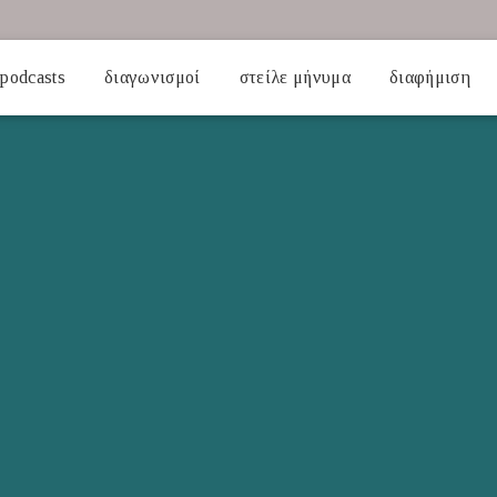
podcasts
διαγωνισμοί
στείλε μήνυμα
διαφήμιση