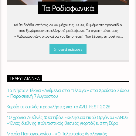
Τα Ραδιοφωνικά
Κάθε βράδυ, από τις 20.00 μέχρι τις 00.00, θυμόμαστε τραγούδια
που ξεχώρισαν στο ελληνικό ραδιόφωνο. Τα αγαπημένα μας
«Ραδιοφωνικά», στον αέρα του Empneusi. Που ξέρεις, μπορεί και
το δικό σου αγαπημένο τραγούδι να βρίσκεται μέσα σ’ αυτά!
Κάθε
βράδυ 20
:00 – 00:00
στον
Empneusi 107 FM
.
Info and episodes
ΤΕΛΕΥΤΑΊΑ ΝΈΑ
Τα Νήσων Τέκνα «Ανέμελα στα πέλαγα» στα Χρούσσα Σύρου
– Παρασκευή 7 Αυγούστου
Κερδίστε διπλές προσκλήσεις για το AVLI FEST 2026
10 χρόνια Διεθνές Φεστιβάλ Εκκλησιαστικού Οργάνου «ΑΝΩ»
– Ένας διεθνής πολιτιστικός θεσμός γιορτάζει στη Σύρο​
Μαρία Παπαγεωργίου – «Ο Τελευταίος Αναλογικός