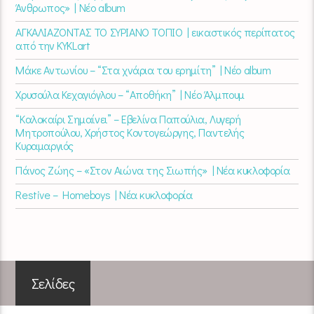
Άνθρωπος» | Νέο album
ΑΓΚΑΛΙΑΖΟΝΤΑΣ ΤΟ ΣΥΡΙΑΝΟ ΤΟΠΙΟ | εικαστικός περίπατος
από την KYKLart
Μάκε Αντωνίου – “Στα χνάρια του ερημίτη” | Νέο album
Χρυσούλα Κεχαγιόγλου – “Αποθήκη” | Νέο Άλμπουμ
“Καλοκαίρι Σημαίνει” – Εβελίνα Παπούλια, Λυγερή
Μητροπούλου, Χρήστος Κοντογεώργης, Παντελής
Κυραμαργιός
Πάνος Ζώης – «Στον Αιώνα της Σιωπής» | Νέα κυκλοφορία
Restive – Homeboys | Νέα κυκλοφορία
Σελίδες