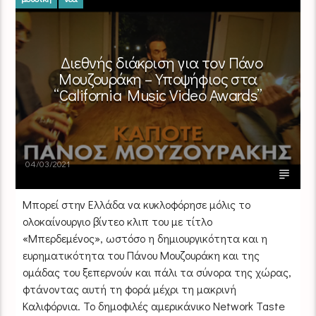
Διεθνής διάκριση για τον Πάνο
Μουζουράκη – Υποψήφιος στα
“California Music Video Awards”
04/03/2021
Μπορεί στην Ελλάδα να κυκλοφόρησε μόλις το
ολοκαίνουργιο βίντεο κλιπ του με τίτλο
«Μπερδεμένος», ωστόσο η δημιουργικότητα και η
ευρηματικότητα του Πάνου Μουζουράκη και της
ομάδας του ξεπερνούν και πάλι τα σύνορα της χώρας,
φτάνοντας αυτή τη φορά μέχρι τη μακρινή
Καλιφόρνια. Το δημοφιλές αμερικάνικο Network Taste