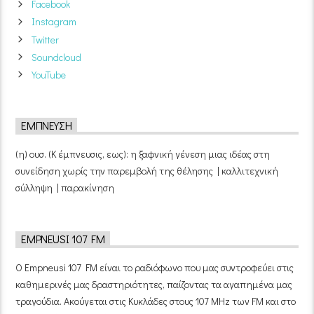
Facebook
Instagram
Twitter
Soundcloud
YouTube
ΈΜΠΝΕΥΣΗ
(η) ουσ. (Κ έμπνευσις, εως): η ξαφνική γένεση μιας ιδέας στη
συνείδηση χωρίς την παρεμβολή της θέλησης | καλλιτεχνική
σύλληψη | παρακίνηση
EMPNEUSI 107 FM
Ο Empneusi 107 FM είναι το ραδιόφωνο που μας συντροφεύει στις
καθημερινές μας δραστηριότητες, παίζοντας τα αγαπημένα μας
τραγούδια. Ακούγεται στις Κυκλάδες στους 107 MHz των FM και στο