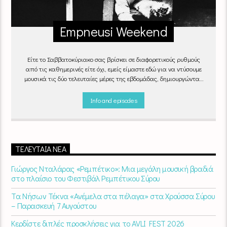
Empneusi Weekend
Είτε το Σαββατοκύριακο σας βρίσκει σε διαφορετικούς ρυθμούς
από τις καθημερινές είτε όχι, εμείς είμαστε εδώ για να ντύσουμε
μουσικά τις δύο τελευταίες μέρες της εβδομάδας, δημιουργώντας
μία μελωδική συνήθεια για ό,τι κι αν κάνετε.
Info and episodes
ΤΕΛΕΥΤΑΊΑ ΝΈΑ
Γιώργος Νταλάρας «Ρεμπέτικο»: Μια μεγάλη μουσική βραδιά
στο πλαίσιο του Φεστιβάλ Ρεμπέτικου Σύρου
Τα Νήσων Τέκνα «Ανέμελα στα πέλαγα» στα Χρούσσα Σύρου
– Παρασκευή 7 Αυγούστου
Κερδίστε διπλές προσκλήσεις για το AVLI FEST 2026