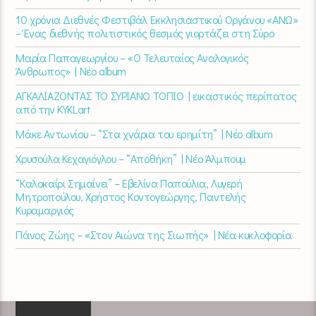
10 χρόνια Διεθνές Φεστιβάλ Εκκλησιαστικού Οργάνου «ΑΝΩ»
– Ένας διεθνής πολιτιστικός θεσμός γιορτάζει στη Σύρο​
Μαρία Παπαγεωργίου – «Ο Τελευταίος Αναλογικός
Άνθρωπος» | Νέο album
ΑΓΚΑΛΙΑΖΟΝΤΑΣ ΤΟ ΣΥΡΙΑΝΟ ΤΟΠΙΟ | εικαστικός περίπατος
από την KYKLart
Μάκε Αντωνίου – “Στα χνάρια του ερημίτη” | Νέο album
Χρυσούλα Κεχαγιόγλου – “Αποθήκη” | Νέο Άλμπουμ
“Καλοκαίρι Σημαίνει” – Εβελίνα Παπούλια, Λυγερή
Μητροπούλου, Χρήστος Κοντογεώργης, Παντελής
Κυραμαργιός
Πάνος Ζώης – «Στον Αιώνα της Σιωπής» | Νέα κυκλοφορία