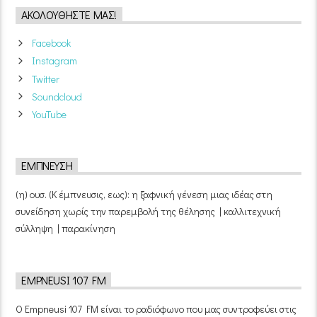
ΑΚΟΛΟΥΘΉΣΤΕ ΜΑΣ!
Facebook
Instagram
Twitter
Soundcloud
YouTube
ΈΜΠΝΕΥΣΗ
(η) ουσ. (Κ έμπνευσις, εως): η ξαφνική γένεση μιας ιδέας στη
συνείδηση χωρίς την παρεμβολή της θέλησης | καλλιτεχνική
σύλληψη | παρακίνηση
EMPNEUSI 107 FM
Ο Empneusi 107 FM είναι το ραδιόφωνο που μας συντροφεύει στις