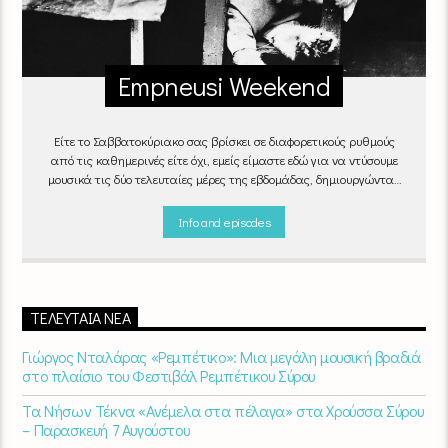
Empneusi Weekend
Είτε το Σαββατοκύριακο σας βρίσκει σε διαφορετικούς ρυθμούς
από τις καθημερινές είτε όχι, εμείς είμαστε εδώ για να ντύσουμε
μουσικά τις δύο τελευταίες μέρες της εβδομάδας, δημιουργώντας
μία μελωδική συνήθεια για ό,τι κι αν κάνετε.
Info and episodes
ΤΕΛΕΥΤΑΊΑ ΝΈΑ
Γιώργος Νταλάρας «Ρεμπέτικο»: Μια μεγάλη μουσική βραδιά
στο πλαίσιο του Φεστιβάλ Ρεμπέτικου Σύρου
Τα Νήσων Τέκνα «Ανέμελα στα πέλαγα» στα Χρούσσα Σύρου
– Παρασκευή 7 Αυγούστου