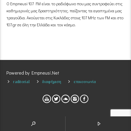
Ο Empneusi 107 FM είναι το ραδιόφωνο που μας συντροφεύει στις
καθημερινές μας δραστηριότητες, παίζοντας τα αγαπημένα μας
τραγούδια. Ακούγεται στις Κυκλάδες στους 107 MHz των FM και στο
107.gr σε όλη την Ελλάδα και τον κόσμο.
Powered by Empneusi.Net
raditorial
διαφήμιση
επικοινωνία