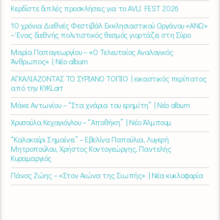
Κερδίστε διπλές προσκλήσεις για το AVLI FEST 2026
10 χρόνια Διεθνές Φεστιβάλ Εκκλησιαστικού Οργάνου «ΑΝΩ»
– Ένας διεθνής πολιτιστικός θεσμός γιορτάζει στη Σύρο​
Μαρία Παπαγεωργίου – «Ο Τελευταίος Αναλογικός
Άνθρωπος» | Νέο album
ΑΓΚΑΛΙΑΖΟΝΤΑΣ ΤΟ ΣΥΡΙΑΝΟ ΤΟΠΙΟ | εικαστικός περίπατος
από την KYKLart
Μάκε Αντωνίου – “Στα χνάρια του ερημίτη” | Νέο album
Χρυσούλα Κεχαγιόγλου – “Αποθήκη” | Νέο Άλμπουμ
“Καλοκαίρι Σημαίνει” – Εβελίνα Παπούλια, Λυγερή
Μητροπούλου, Χρήστος Κοντογεώργης, Παντελής
Κυραμαργιός
Πάνος Ζώης – «Στον Αιώνα της Σιωπής» | Νέα κυκλοφορία