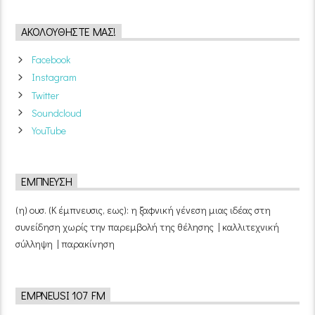
ΑΚΟΛΟΥΘΉΣΤΕ ΜΑΣ!
Facebook
Instagram
Twitter
Soundcloud
YouTube
ΈΜΠΝΕΥΣΗ
(η) ουσ. (Κ έμπνευσις, εως): η ξαφνική γένεση μιας ιδέας στη
συνείδηση χωρίς την παρεμβολή της θέλησης | καλλιτεχνική
σύλληψη | παρακίνηση
EMPNEUSI 107 FM