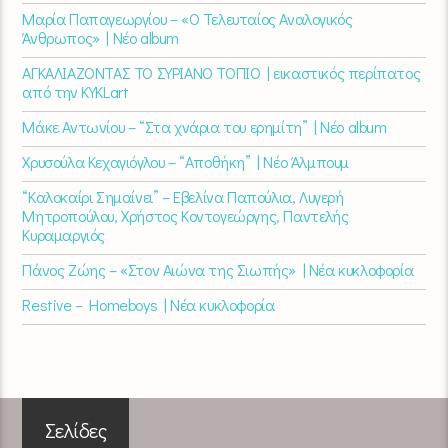
Μαρία Παπαγεωργίου – «Ο Τελευταίος Αναλογικός
Άνθρωπος» | Νέο album
ΑΓΚΑΛΙΑΖΟΝΤΑΣ ΤΟ ΣΥΡΙΑΝΟ ΤΟΠΙΟ | εικαστικός περίπατος
από την KYKLart
Μάκε Αντωνίου – “Στα χνάρια του ερημίτη” | Νέο album
Χρυσούλα Κεχαγιόγλου – “Αποθήκη” | Νέο Άλμπουμ
“Καλοκαίρι Σημαίνει” – Εβελίνα Παπούλια, Λυγερή
Μητροπούλου, Χρήστος Κοντογεώργης, Παντελής
Κυραμαργιός
Πάνος Ζώης – «Στον Αιώνα της Σιωπής» | Νέα κυκλοφορία
Restive – Homeboys | Νέα κυκλοφορία
Σελίδες