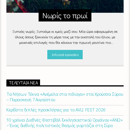
Νωρίς το πρωί
Ξυπνάς νωρίς; Ξυπνάμε κι εμείς μαζί σου. Μία ώρα αφιερωμένη σε
όλους όσους ξεκινούν τη μέρα τους με την ανατολή του ήλιου, με
μουσικές επιλογές που θα κάνουν την πρωινή ρουτίνα πιο
ευχάριστη!
"Νωρίς το πρωί" καθημερινά
(Δευτέρα - Παρασκευή)
06:00 - 07:00 στον Empneusi 107 FM
Info and episodes
ΤΕΛΕΥΤΑΊΑ ΝΈΑ
Τα Νήσων Τέκνα «Ανέμελα στα πέλαγα» στα Χρούσσα Σύρου
– Παρασκευή 7 Αυγούστου
Κερδίστε διπλές προσκλήσεις για το AVLI FEST 2026
10 χρόνια Διεθνές Φεστιβάλ Εκκλησιαστικού Οργάνου «ΑΝΩ»
– Ένας διεθνής πολιτιστικός θεσμός γιορτάζει στη Σύρο​