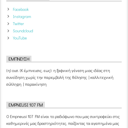
Facebook
Instagram
Twitter
Soundcloud
YouTube
ΈΜΠΝΕΥΣΗ
(η) ουσ. (Κ έμπνευσις, εως): η ξαφνική γένεση μιας ιδέας στη
συνείδηση χωρίς την παρεμβολή της θέλησης | καλλιτεχνική
σύλληψη | παρακίνηση
EMPNEUSI 107 FM
Ο Empneusi 107 FM είναι το ραδιόφωνο που μας συντροφεύει στις
καθημερινές μας δραστηριότητες, παίζοντας τα αγαπημένα μας