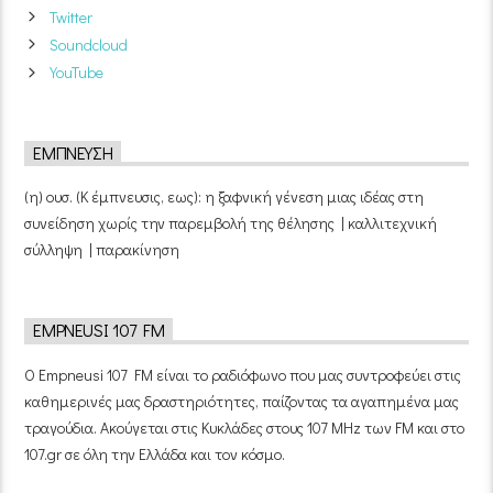
Twitter
Soundcloud
YouTube
ΈΜΠΝΕΥΣΗ
(η) ουσ. (Κ έμπνευσις, εως): η ξαφνική γένεση μιας ιδέας στη
συνείδηση χωρίς την παρεμβολή της θέλησης | καλλιτεχνική
σύλληψη | παρακίνηση
EMPNEUSI 107 FM
Ο Empneusi 107 FM είναι το ραδιόφωνο που μας συντροφεύει στις
καθημερινές μας δραστηριότητες, παίζοντας τα αγαπημένα μας
τραγούδια. Ακούγεται στις Κυκλάδες στους 107 MHz των FM και στο
107.gr σε όλη την Ελλάδα και τον κόσμο.