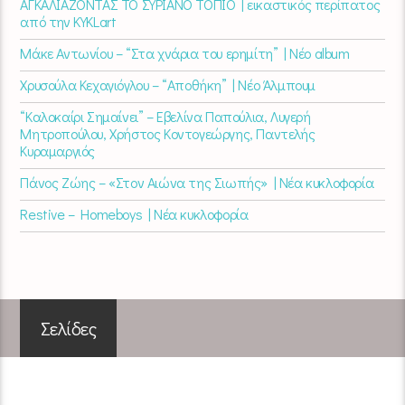
ΑΓΚΑΛΙΑΖΟΝΤΑΣ ΤΟ ΣΥΡΙΑΝΟ ΤΟΠΙΟ | εικαστικός περίπατος
από την KYKLart
Μάκε Αντωνίου – “Στα χνάρια του ερημίτη” | Νέο album
Χρυσούλα Κεχαγιόγλου – “Αποθήκη” | Νέο Άλμπουμ
“Καλοκαίρι Σημαίνει” – Εβελίνα Παπούλια, Λυγερή
Μητροπούλου, Χρήστος Κοντογεώργης, Παντελής
Κυραμαργιός
Πάνος Ζώης – «Στον Αιώνα της Σιωπής» | Νέα κυκλοφορία
Restive – Homeboys | Νέα κυκλοφορία
Σελίδες