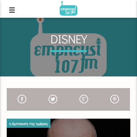
DISNEY
η έμπνευση της ημέρας