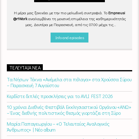
Η μέρα μας ξεκινάει με την πιο μελωδική συντροφιά. Το
Empneusi
@rtWork
αναλαμβάνει τη μουσική επιμέλεια της καθημερινότητάς
μας, Δευτέρα με Παρασκευή, από τις 07.00 μέχρι τις
10.00.
Επιλεγμένα τραγούδια
από την
εγχώρια
και τη
διεθνή
σκηνή
εναλλάσσονται αρμονικά, θυμίζοντάς μας πως δουλειά και
Info and episodes
τέχνη πάνε μαζί.
Καθημερινά
(Δευτέρα-Παρασκευή)
07:00 –
10:00
στον
Empneusi 107 FM
.
ΤΕΛΕΥΤΑΊΑ ΝΈΑ
Τα Νήσων Τέκνα «Ανέμελα στα πέλαγα» στα Χρούσσα Σύρου
– Παρασκευή 7 Αυγούστου
Κερδίστε διπλές προσκλήσεις για το AVLI FEST 2026
10 χρόνια Διεθνές Φεστιβάλ Εκκλησιαστικού Οργάνου «ΑΝΩ»
– Ένας διεθνής πολιτιστικός θεσμός γιορτάζει στη Σύρο​
Μαρία Παπαγεωργίου – «Ο Τελευταίος Αναλογικός
Άνθρωπος» | Νέο album