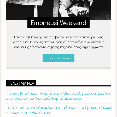
Empneusi Weekend
Είτε το Σαββατοκύριακο σας βρίσκει σε διαφορετικούς ρυθμούς
από τις καθημερινές είτε όχι, εμείς είμαστε εδώ για να ντύσουμε
μουσικά τις δύο τελευταίες μέρες της εβδομάδας, δημιουργώντας
μία μελωδική συνήθεια για ό,τι κι αν κάνετε.
Info and episodes
ΤΕΛΕΥΤΑΊΑ ΝΈΑ
Γιώργος Νταλάρας «Ρεμπέτικο»: Μια μεγάλη μουσική βραδιά
στο πλαίσιο του Φεστιβάλ Ρεμπέτικου Σύρου
Τα Νήσων Τέκνα «Ανέμελα στα πέλαγα» στα Χρούσσα Σύρου
– Παρασκευή 7 Αυγούστου