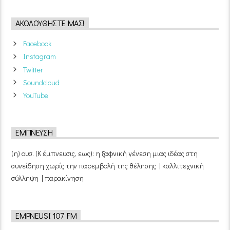
ΑΚΟΛΟΥΘΉΣΤΕ ΜΑΣ!
Facebook
Instagram
Twitter
Soundcloud
YouTube
ΈΜΠΝΕΥΣΗ
(η) ουσ. (Κ έμπνευσις, εως): η ξαφνική γένεση μιας ιδέας στη
συνείδηση χωρίς την παρεμβολή της θέλησης | καλλιτεχνική
σύλληψη | παρακίνηση
EMPNEUSI 107 FM