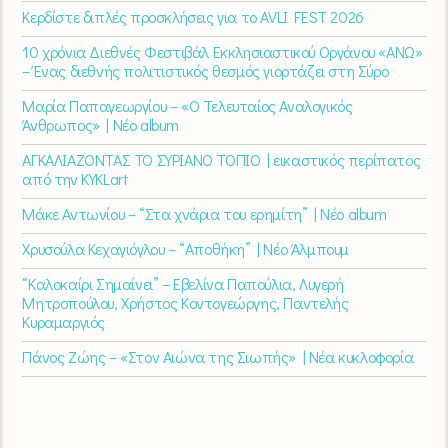
Κερδίστε διπλές προσκλήσεις για το AVLI FEST 2026
10 χρόνια Διεθνές Φεστιβάλ Εκκλησιαστικού Οργάνου «ΑΝΩ»
– Ένας διεθνής πολιτιστικός θεσμός γιορτάζει στη Σύρο​
Μαρία Παπαγεωργίου – «Ο Τελευταίος Αναλογικός
Άνθρωπος» | Νέο album
ΑΓΚΑΛΙΑΖΟΝΤΑΣ ΤΟ ΣΥΡΙΑΝΟ ΤΟΠΙΟ | εικαστικός περίπατος
από την KYKLart
Μάκε Αντωνίου – “Στα χνάρια του ερημίτη” | Νέο album
Χρυσούλα Κεχαγιόγλου – “Αποθήκη” | Νέο Άλμπουμ
“Καλοκαίρι Σημαίνει” – Εβελίνα Παπούλια, Λυγερή
Μητροπούλου, Χρήστος Κοντογεώργης, Παντελής
Κυραμαργιός
Πάνος Ζώης – «Στον Αιώνα της Σιωπής» | Νέα κυκλοφορία