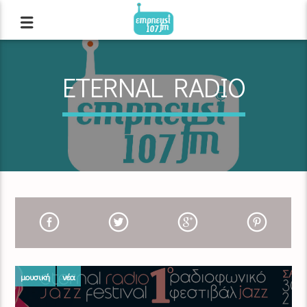
ETERNAL RADIO
μουσική
νέα