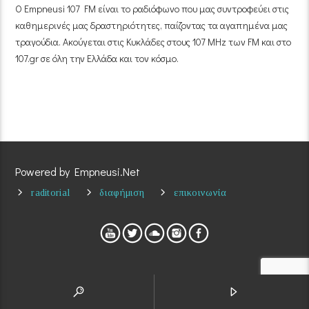
Ο Empneusi 107 FM είναι το ραδιόφωνο που μας συντροφεύει στις
καθημερινές μας δραστηριότητες, παίζοντας τα αγαπημένα μας
τραγούδια. Ακούγεται στις Κυκλάδες στους 107 MHz των FM και στο
107.gr σε όλη την Ελλάδα και τον κόσμο.
Powered by Empneusi.Net
raditorial
διαφήμιση
επικοινωνία