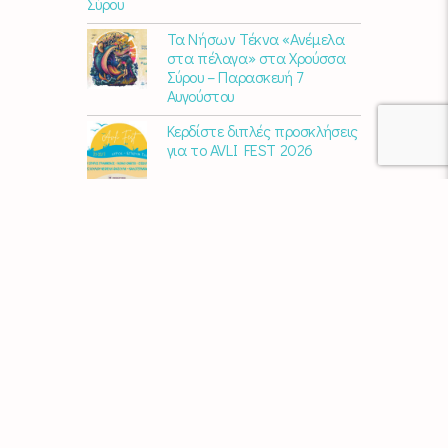
Σύρου
Τα Νήσων Τέκνα «Ανέμελα
στα πέλαγα» στα Χρούσσα
Σύρου – Παρασκευή 7
Αυγούστου
Κερδίστε διπλές προσκλήσεις
για το AVLI FEST 2026
10 χρόνια Διεθνές Φεστιβάλ
Εκκλησιαστικού Οργάνου
«ΑΝΩ» – Ένας διεθνής
πολιτιστικός θεσμός
γιορτάζει στη Σύρο​
Μαρία Παπαγεωργίου – «Ο
Τελευταίος Αναλογικός
Άνθρωπος» | Νέο album
ΑΓΚΑΛΙΑΖΟΝΤΑΣ ΤΟ ΣΥΡΙΑΝΟ
ΤΟΠΙΟ | εικαστικός
περίπατος από την KYKLart