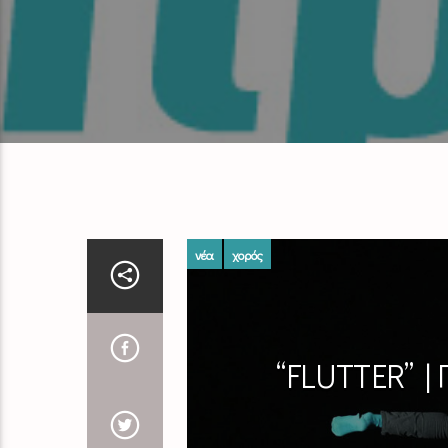
νέα
χορός
“FLUTTER” |