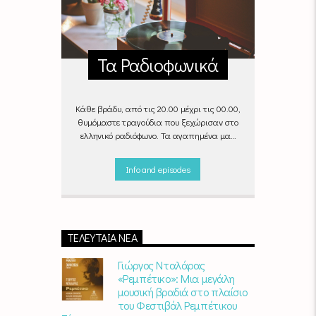
Τα Ραδιοφωνικά
Κάθε βράδυ, από τις 20.00 μέχρι τις 00.00,
θυμόμαστε τραγούδια που ξεχώρισαν στο
ελληνικό ραδιόφωνο. Τα αγαπημένα μας
«Ραδιοφωνικά», στον αέρα του Empneusi.
Που ξέρεις, μπορεί και το δικό σου
Info and episodes
αγαπημένο τραγούδι να βρίσκεται μέσα σ’
αυτά!
Κάθε βράδυ 20
:00 –
00:00
στον
Empneusi 107 FM
.
ΤΕΛΕΥΤΑΊΑ ΝΈΑ
Γιώργος Νταλάρας
«Ρεμπέτικο»: Μια μεγάλη
μουσική βραδιά στο πλαίσιο
του Φεστιβάλ Ρεμπέτικου