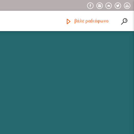
βάλε ραδιόφωνο