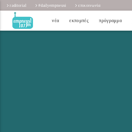
raditorial
#dailyempneusi
επικοινωνία
νέα
εκπομπές
πρόγραμμα