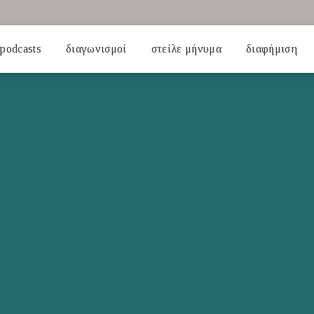
podcasts
διαγωνισμοί
στείλε μήνυμα
διαφήμιση