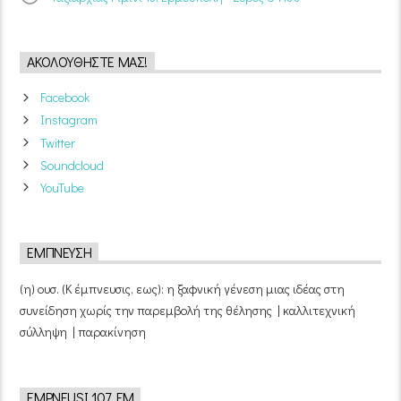
ΑΚΟΛΟΥΘΉΣΤΕ ΜΑΣ!
Facebook
Instagram
Twitter
Soundcloud
YouTube
ΈΜΠΝΕΥΣΗ
(η) ουσ. (Κ έμπνευσις, εως): η ξαφνική γένεση μιας ιδέας στη
συνείδηση χωρίς την παρεμβολή της θέλησης | καλλιτεχνική
σύλληψη | παρακίνηση
EMPNEUSI 107 FM