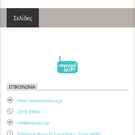
Σελίδες
ΕΠΙΚΟΙΝΩΝΊΑ
https://www.empneusi.gr
22810 81800
info@empneusi.gr
Ταξιαρχίας Ρίμινι 13, Ερμούπολη - Σύρος 84100