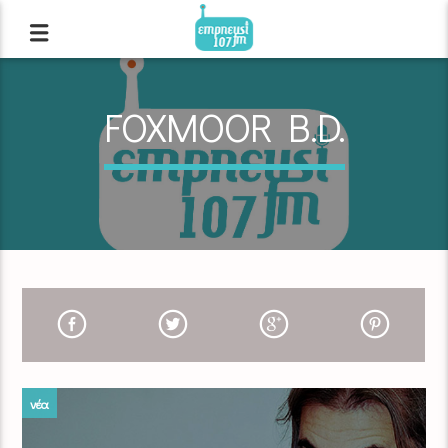
FOXMOOR B.D.
νέα