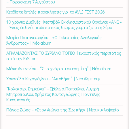
– Παρασκευή 7 Αυγούστου
Κερδίστε διπλές προσκλήσεις για το AVLI FEST 2026
10 χρόνια Διεθνές Φεστιβάλ Εκκλησιαστικού Οργάνου «ΑΝΩ»
– Ένας διεθνής πολιτιστικός θεσμός γιορτάζει στη Σύρο​
Μαρία Παπαγεωργίου – «Ο Τελευταίος Αναλογικός
Άνθρωπος» | Νέο album
ΑΓΚΑΛΙΑΖΟΝΤΑΣ ΤΟ ΣΥΡΙΑΝΟ ΤΟΠΙΟ | εικαστικός περίπατος
από την KYKLart
Μάκε Αντωνίου – “Στα χνάρια του ερημίτη” | Νέο album
Χρυσούλα Κεχαγιόγλου – “Αποθήκη” | Νέο Άλμπουμ
“Καλοκαίρι Σημαίνει” – Εβελίνα Παπούλια, Λυγερή
Μητροπούλου, Χρήστος Κοντογεώργης, Παντελής
Κυραμαργιός
Πάνος Ζώης – «Στον Αιώνα της Σιωπής» | Νέα κυκλοφορία