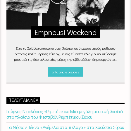
Empneusi Weekend
Είτε το Σαββατοκύριακο σας βρίσκει σε διαφορετικούς ρυθμούς
από τις καθημερινές είτε όχι, εμείς είμαστε εδώ για να ντύσουμε
μουσικά τις δύο τελευταίες μέρες της εβδομάδας, δημιουργώντας
μία μελωδική συνήθεια για ό,τι κι αν κάνετε.
Info and episodes
ΤΕΛΕΥΤΑΊΑ ΝΈΑ
Γιώργος Νταλάρας «Ρεμπέτικο»: Μια μεγάλη μουσική βραδιά
στο πλαίσιο του Φεστιβάλ Ρεμπέτικου Σύρου
Τα Νήσων Τέκνα «Ανέμελα στα πέλαγα» στα Χρούσσα Σύρου