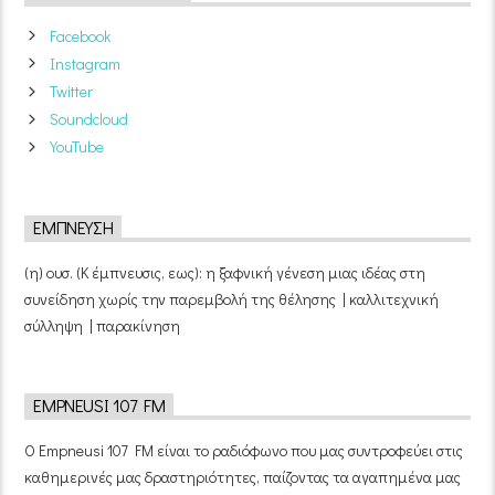
Facebook
Instagram
Twitter
Soundcloud
YouTube
ΈΜΠΝΕΥΣΗ
(η) ουσ. (Κ έμπνευσις, εως): η ξαφνική γένεση μιας ιδέας στη
συνείδηση χωρίς την παρεμβολή της θέλησης | καλλιτεχνική
σύλληψη | παρακίνηση
EMPNEUSI 107 FM
Ο Empneusi 107 FM είναι το ραδιόφωνο που μας συντροφεύει στις
καθημερινές μας δραστηριότητες, παίζοντας τα αγαπημένα μας