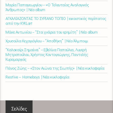
Μαρία Παπαγεωργίου – «Ο Τελευταίος Αναλογικός
Άνθρωπος» | Νέο album
ΑΓΚΑΛΙΑΖΟΝΤΑΣ ΤΟ ΣΥΡΙΑΝΟ ΤΟΠΙΟ | εικαστικός περίπατος
από την KYKLart
Μάκε Αντωνίου – “Στα χνάρια του ερημίτη” | Νέο album
Χρυσούλα Κεχαγιόγλου – “Αποθήκη” | Νέο Άλμπουμ
“Καλοκαίρι Σημαίνει” – Εβελίνα Παπούλια, Λυγερή
Μητροπούλου, Χρήστος Κοντογεώργης, Παντελής
Κυραμαργιός
Πάνος Ζώης – «Στον Αιώνα της Σιωπής» | Νέα κυκλοφορία
Restive – Homeboys | Νέα κυκλοφορία
Σελίδες