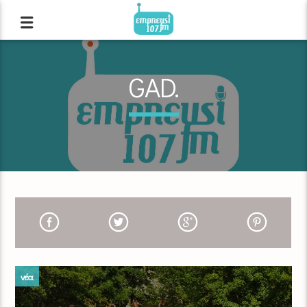
GAD.
νέα