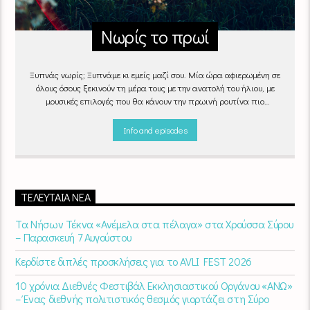
Νωρίς το πρωί
Ξυπνάς νωρίς; Ξυπνάμε κι εμείς μαζί σου. Μία ώρα αφιερωμένη σε
όλους όσους ξεκινούν τη μέρα τους με την ανατολή του ήλιου, με
μουσικές επιλογές που θα κάνουν την πρωινή ρουτίνα πιο
ευχάριστη!
"Νωρίς το πρωί" καθημερινά
(Δευτέρα - Παρασκευή)
06:00 - 07:00 στον Empneusi 107 FM
Info and episodes
ΤΕΛΕΥΤΑΊΑ ΝΈΑ
Τα Νήσων Τέκνα «Ανέμελα στα πέλαγα» στα Χρούσσα Σύρου
– Παρασκευή 7 Αυγούστου
Κερδίστε διπλές προσκλήσεις για το AVLI FEST 2026
10 χρόνια Διεθνές Φεστιβάλ Εκκλησιαστικού Οργάνου «ΑΝΩ»
– Ένας διεθνής πολιτιστικός θεσμός γιορτάζει στη Σύρο​