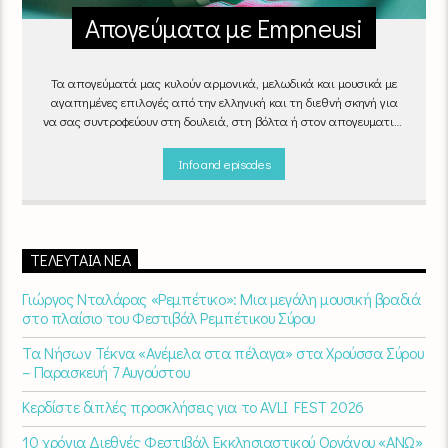
Απογεύματα με Empneusi
Τα απογεύματά μας κυλούν αρμονικά, μελωδικά και μουσικά με
αγαπημένες επιλογές από την ελληνική και τη διεθνή σκηνή για
να σας συντροφεύουν στη δουλειά, στη βόλτα ή στον απογευματινό
καφέ στην πιο αναπαυτική γωνιά του σπιτιού σας.
"Απογεύματα
με Empneusi", Καθημερινά & Σαββατοκύριακα 17:00 – 20:00.
Info and episodes
ΤΕΛΕΥΤΑΊΑ ΝΈΑ
Γιώργος Νταλάρας «Ρεμπέτικο»: Μια μεγάλη μουσική βραδιά
στο πλαίσιο του Φεστιβάλ Ρεμπέτικου Σύρου
Τα Νήσων Τέκνα «Ανέμελα στα πέλαγα» στα Χρούσσα Σύρου
– Παρασκευή 7 Αυγούστου
Κερδίστε διπλές προσκλήσεις για το AVLI FEST 2026
10 χρόνια Διεθνές Φεστιβάλ Εκκλησιαστικού Οργάνου «ΑΝΩ»