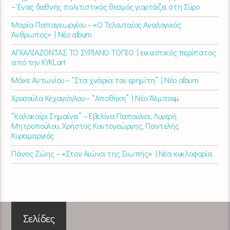
– Ένας διεθνής πολιτιστικός θεσμός γιορτάζει στη Σύρο​
Μαρία Παπαγεωργίου – «Ο Τελευταίος Αναλογικός
Άνθρωπος» | Νέο album
ΑΓΚΑΛΙΑΖΟΝΤΑΣ ΤΟ ΣΥΡΙΑΝΟ ΤΟΠΙΟ | εικαστικός περίπατος
από την KYKLart
Μάκε Αντωνίου – “Στα χνάρια του ερημίτη” | Νέο album
Χρυσούλα Κεχαγιόγλου – “Αποθήκη” | Νέο Άλμπουμ
“Καλοκαίρι Σημαίνει” – Εβελίνα Παπούλια, Λυγερή
Μητροπούλου, Χρήστος Κοντογεώργης, Παντελής
Κυραμαργιός
Πάνος Ζώης – «Στον Αιώνα της Σιωπής» | Νέα κυκλοφορία
Σελίδες