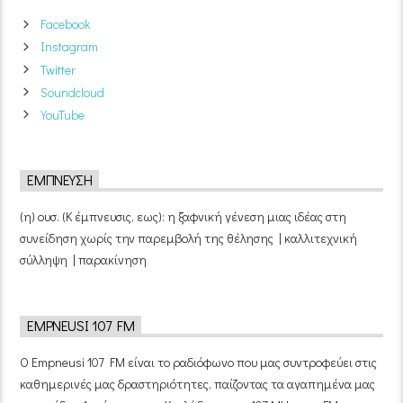
Facebook
Instagram
Twitter
Soundcloud
YouTube
ΈΜΠΝΕΥΣΗ
(η) ουσ. (Κ έμπνευσις, εως): η ξαφνική γένεση μιας ιδέας στη
συνείδηση χωρίς την παρεμβολή της θέλησης | καλλιτεχνική
σύλληψη | παρακίνηση
EMPNEUSI 107 FM
Ο Empneusi 107 FM είναι το ραδιόφωνο που μας συντροφεύει στις
καθημερινές μας δραστηριότητες, παίζοντας τα αγαπημένα μας