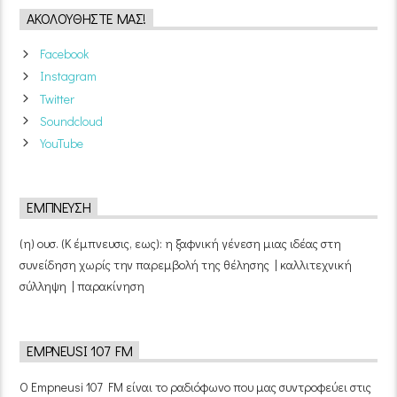
ΑΚΟΛΟΥΘΉΣΤΕ ΜΑΣ!
Facebook
Instagram
Twitter
Soundcloud
YouTube
ΈΜΠΝΕΥΣΗ
(η) ουσ. (Κ έμπνευσις, εως): η ξαφνική γένεση μιας ιδέας στη
συνείδηση χωρίς την παρεμβολή της θέλησης | καλλιτεχνική
σύλληψη | παρακίνηση
EMPNEUSI 107 FM
Ο Empneusi 107 FM είναι το ραδιόφωνο που μας συντροφεύει στις