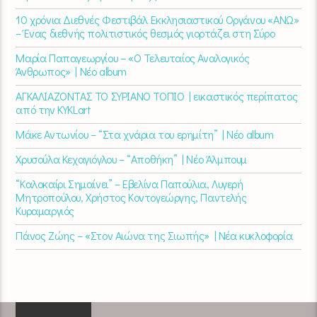
10 χρόνια Διεθνές Φεστιβάλ Εκκλησιαστικού Οργάνου «ΑΝΩ»
– Ένας διεθνής πολιτιστικός θεσμός γιορτάζει στη Σύρο​
Μαρία Παπαγεωργίου – «Ο Τελευταίος Αναλογικός
Άνθρωπος» | Νέο album
ΑΓΚΑΛΙΑΖΟΝΤΑΣ ΤΟ ΣΥΡΙΑΝΟ ΤΟΠΙΟ | εικαστικός περίπατος
από την KYKLart
Μάκε Αντωνίου – “Στα χνάρια του ερημίτη” | Νέο album
Χρυσούλα Κεχαγιόγλου – “Αποθήκη” | Νέο Άλμπουμ
“Καλοκαίρι Σημαίνει” – Εβελίνα Παπούλια, Λυγερή
Μητροπούλου, Χρήστος Κοντογεώργης, Παντελής
Κυραμαργιός
Πάνος Ζώης – «Στον Αιώνα της Σιωπής» | Νέα κυκλοφορία