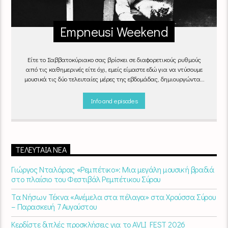
Empneusi Weekend
Είτε το Σαββατοκύριακο σας βρίσκει σε διαφορετικούς ρυθμούς
από τις καθημερινές είτε όχι, εμείς είμαστε εδώ για να ντύσουμε
μουσικά τις δύο τελευταίες μέρες της εβδομάδας, δημιουργώντας
μία μελωδική συνήθεια για ό,τι κι αν κάνετε.
Info and episodes
ΤΕΛΕΥΤΑΊΑ ΝΈΑ
Γιώργος Νταλάρας «Ρεμπέτικο»: Μια μεγάλη μουσική βραδιά
στο πλαίσιο του Φεστιβάλ Ρεμπέτικου Σύρου
Τα Νήσων Τέκνα «Ανέμελα στα πέλαγα» στα Χρούσσα Σύρου
– Παρασκευή 7 Αυγούστου
Κερδίστε διπλές προσκλήσεις για το AVLI FEST 2026