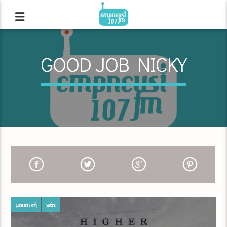
GOOD JOB NICKY
μουσική
νέα