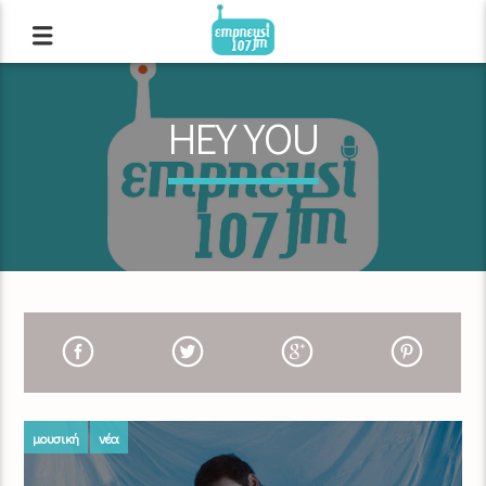
HEY YOU
μουσική
νέα