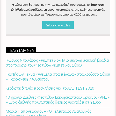
Η μέρα μας ξεκινάει με την πιο μελωδική συντροφιά. Το
Empneusi
@rtWork
αναλαμβάνει τη μουσική επιμέλεια της καθημερινότητάς
μας, Δευτέρα με Παρασκευή, από τις 07.00 μέχρι τις
10.00.
Επιλεγμένα τραγούδια
από την
εγχώρια
και τη
διεθνή
σκηνή
εναλλάσσονται αρμονικά, θυμίζοντάς μας πως δουλειά και
Info and episodes
τέχνη πάνε μαζί.
Καθημερινά
(Δευτέρα-Παρασκευή)
07:00 –
10:00
στον
Empneusi 107 FM
.
ΤΕΛΕΥΤΑΊΑ ΝΈΑ
Γιώργος Νταλάρας «Ρεμπέτικο»: Μια μεγάλη μουσική βραδιά
στο πλαίσιο του Φεστιβάλ Ρεμπέτικου Σύρου
Τα Νήσων Τέκνα «Ανέμελα στα πέλαγα» στα Χρούσσα Σύρου
– Παρασκευή 7 Αυγούστου
Κερδίστε διπλές προσκλήσεις για το AVLI FEST 2026
10 χρόνια Διεθνές Φεστιβάλ Εκκλησιαστικού Οργάνου «ΑΝΩ»
– Ένας διεθνής πολιτιστικός θεσμός γιορτάζει στη Σύρο​
Μαρία Παπαγεωργίου – «Ο Τελευταίος Αναλογικός
Άνθρωπος» | Νέο album