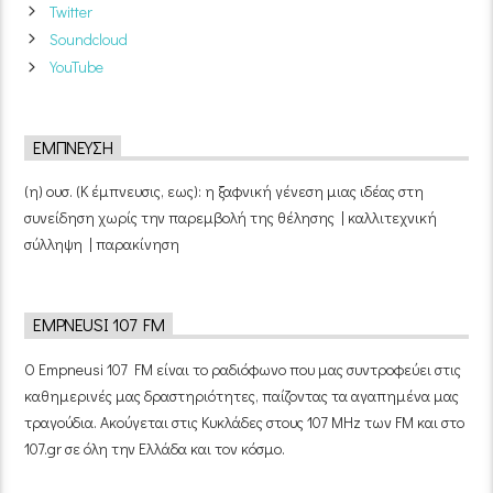
Twitter
Soundcloud
YouTube
ΈΜΠΝΕΥΣΗ
(η) ουσ. (Κ έμπνευσις, εως): η ξαφνική γένεση μιας ιδέας στη
συνείδηση χωρίς την παρεμβολή της θέλησης | καλλιτεχνική
σύλληψη | παρακίνηση
EMPNEUSI 107 FM
Ο Empneusi 107 FM είναι το ραδιόφωνο που μας συντροφεύει στις
καθημερινές μας δραστηριότητες, παίζοντας τα αγαπημένα μας
τραγούδια. Ακούγεται στις Κυκλάδες στους 107 MHz των FM και στο
107.gr σε όλη την Ελλάδα και τον κόσμο.