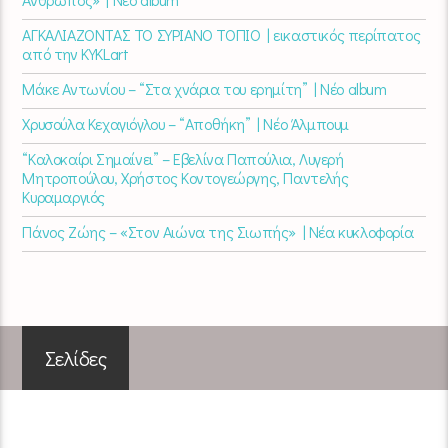
ΑΓΚΑΛΙΑΖΟΝΤΑΣ ΤΟ ΣΥΡΙΑΝΟ ΤΟΠΙΟ | εικαστικός περίπατος
από την KYKLart
Μάκε Αντωνίου – “Στα χνάρια του ερημίτη” | Νέο album
Χρυσούλα Κεχαγιόγλου – “Αποθήκη” | Νέο Άλμπουμ
“Καλοκαίρι Σημαίνει” – Εβελίνα Παπούλια, Λυγερή
Μητροπούλου, Χρήστος Κοντογεώργης, Παντελής
Κυραμαργιός
Πάνος Ζώης – «Στον Αιώνα της Σιωπής» | Νέα κυκλοφορία
Σελίδες