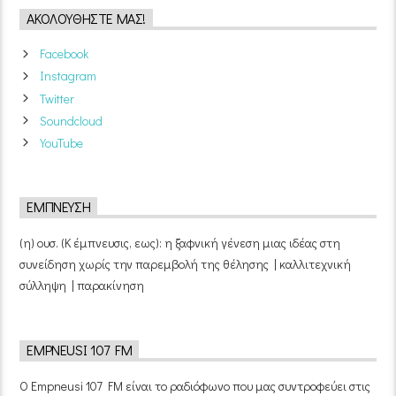
ΑΚΟΛΟΥΘΉΣΤΕ ΜΑΣ!
Facebook
Instagram
Twitter
Soundcloud
YouTube
ΈΜΠΝΕΥΣΗ
(η) ουσ. (Κ έμπνευσις, εως): η ξαφνική γένεση μιας ιδέας στη
συνείδηση χωρίς την παρεμβολή της θέλησης | καλλιτεχνική
σύλληψη | παρακίνηση
EMPNEUSI 107 FM
Ο Empneusi 107 FM είναι το ραδιόφωνο που μας συντροφεύει στις