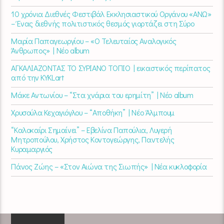
10 χρόνια Διεθνές Φεστιβάλ Εκκλησιαστικού Οργάνου «ΑΝΩ»
– Ένας διεθνής πολιτιστικός θεσμός γιορτάζει στη Σύρο​
Μαρία Παπαγεωργίου – «Ο Τελευταίος Αναλογικός
Άνθρωπος» | Νέο album
ΑΓΚΑΛΙΑΖΟΝΤΑΣ ΤΟ ΣΥΡΙΑΝΟ ΤΟΠΙΟ | εικαστικός περίπατος
από την KYKLart
Μάκε Αντωνίου – “Στα χνάρια του ερημίτη” | Νέο album
Χρυσούλα Κεχαγιόγλου – “Αποθήκη” | Νέο Άλμπουμ
“Καλοκαίρι Σημαίνει” – Εβελίνα Παπούλια, Λυγερή
Μητροπούλου, Χρήστος Κοντογεώργης, Παντελής
Κυραμαργιός
Πάνος Ζώης – «Στον Αιώνα της Σιωπής» | Νέα κυκλοφορία