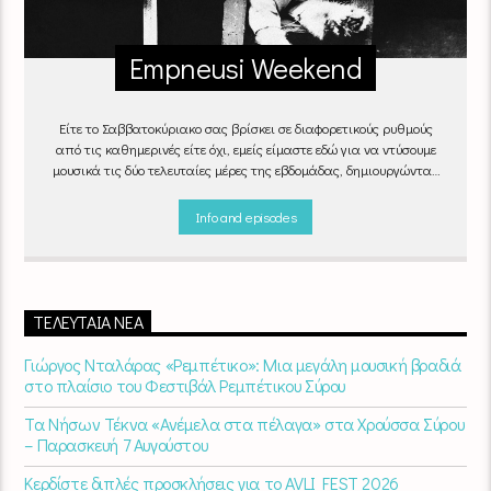
Empneusi Weekend
Είτε το Σαββατοκύριακο σας βρίσκει σε διαφορετικούς ρυθμούς
από τις καθημερινές είτε όχι, εμείς είμαστε εδώ για να ντύσουμε
μουσικά τις δύο τελευταίες μέρες της εβδομάδας, δημιουργώντας
μία μελωδική συνήθεια για ό,τι κι αν κάνετε.
Info and episodes
ΤΕΛΕΥΤΑΊΑ ΝΈΑ
Γιώργος Νταλάρας «Ρεμπέτικο»: Μια μεγάλη μουσική βραδιά
στο πλαίσιο του Φεστιβάλ Ρεμπέτικου Σύρου
Τα Νήσων Τέκνα «Ανέμελα στα πέλαγα» στα Χρούσσα Σύρου
– Παρασκευή 7 Αυγούστου
Κερδίστε διπλές προσκλήσεις για το AVLI FEST 2026