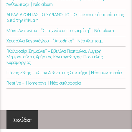
Άνθρωπος» | Νέο album
ΑΓΚΑΛΙΑΖΟΝΤΑΣ ΤΟ ΣΥΡΙΑΝΟ ΤΟΠΙΟ | εικαστικός περίπατος
από την KYKLart
Μάκε Αντωνίου – “Στα χνάρια του ερημίτη” | Νέο album
Χρυσούλα Κεχαγιόγλου – “Αποθήκη” | Νέο Άλμπουμ
“Καλοκαίρι Σημαίνει” – Εβελίνα Παπούλια, Λυγερή
Μητροπούλου, Χρήστος Κοντογεώργης, Παντελής
Κυραμαργιός
Πάνος Ζώης – «Στον Αιώνα της Σιωπής» | Νέα κυκλοφορία
Restive – Homeboys | Νέα κυκλοφορία
Σελίδες