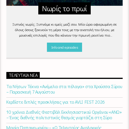
Νωρίς το πρωί
Ξυπνάς νωρίς; Ξυπνάμε κι εμείς μαζί σου. Μία ώρα αφιερωμένη σε
όλους όσους ξεκινούν τη μέρα τους με την ανατολή του ήλιου, με
μουσικές επιλογές που θα κάνουν την πρωινή ρουτίνα πιο
ευχάριστη!
"Νωρίς το πρωί" καθημερινά
(Δευτέρα - Παρασκευή)
06:00 - 07:00 στον Empneusi 107 FM
Info and episodes
ΤΕΛΕΥΤΑΊΑ ΝΈΑ
Τα Νήσων Τέκνα «Ανέμελα στα πέλαγα» στα Χρούσσα Σύρου
– Παρασκευή 7 Αυγούστου
Κερδίστε διπλές προσκλήσεις για το AVLI FEST 2026
10 χρόνια Διεθνές Φεστιβάλ Εκκλησιαστικού Οργάνου «ΑΝΩ»
– Ένας διεθνής πολιτιστικός θεσμός γιορτάζει στη Σύρο​
Μαρία Παπαγεωργίου – «Ο Τελευταίος Αναλογικός