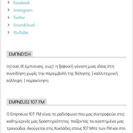
Facebook
Instagram
Twitter
Soundcloud
YouTube
ΈΜΠΝΕΥΣΗ
(η) ουσ. (Κ έμπνευσις, εως): η ξαφνική γένεση μιας ιδέας στη
συνείδηση χωρίς την παρεμβολή της θέλησης | καλλιτεχνική
σύλληψη | παρακίνηση
EMPNEUSI 107 FM
Ο Empneusi 107 FM είναι το ραδιόφωνο που μας συντροφεύει στις
καθημερινές μας δραστηριότητες, παίζοντας τα αγαπημένα μας
τραγούδια. Ακούγεται στις Κυκλάδες στους 107 MHz των FM και στο