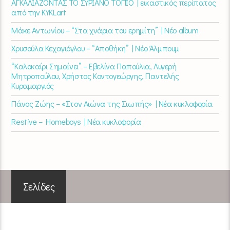
ΑΓΚΑΛΙΑΖΟΝΤΑΣ ΤΟ ΣΥΡΙΑΝΟ ΤΟΠΙΟ | εικαστικός περίπατος
από την KYKLart
Μάκε Αντωνίου – “Στα χνάρια του ερημίτη” | Νέο album
Χρυσούλα Κεχαγιόγλου – “Αποθήκη” | Νέο Άλμπουμ
“Καλοκαίρι Σημαίνει” – Εβελίνα Παπούλια, Λυγερή
Μητροπούλου, Χρήστος Κοντογεώργης, Παντελής
Κυραμαργιός
Πάνος Ζώης – «Στον Αιώνα της Σιωπής» | Νέα κυκλοφορία
Restive – Homeboys | Νέα κυκλοφορία
Σελίδες