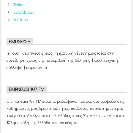
Twitter
Soundcloud
YouTube
ΈΜΠΝΕΥΣΗ
(η) ουσ. (Κ έμπνευσις, εως): η ξαφνική γένεση μιας ιδέας στη
συνείδηση χωρίς την παρεμβολή της θέλησης | καλλιτεχνική
σύλληψη | παρακίνηση
EMPNEUSI 107 FM
Ο Empneusi 107 FM είναι το ραδιόφωνο που μας συντροφεύει στις
καθημερινές μας δραστηριότητες, παίζοντας τα αγαπημένα μας
τραγούδια. Ακούγεται στις Κυκλάδες στους 107 MHz των FM και στο
107.gr σε όλη την Ελλάδα και τον κόσμο.