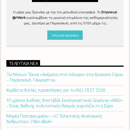
Η μέρα μας ξεκινάει με την πιο μελωδική συντροφιά. Το
Empneusi
@rtWork
αναλαμβάνει τη μουσική επιμέλεια της καθημερινότητάς
μας, Δευτέρα με Παρασκευή, από τις 07.00 μέχρι τις
10.00.
Επιλεγμένα τραγούδια
από την
εγχώρια
και τη
διεθνή
σκηνή
εναλλάσσονται αρμονικά, θυμίζοντάς μας πως δουλειά και
Info and episodes
τέχνη πάνε μαζί.
Καθημερινά
(Δευτέρα-Παρασκευή)
07:00 –
10:00
στον
Empneusi 107 FM
.
ΤΕΛΕΥΤΑΊΑ ΝΈΑ
Τα Νήσων Τέκνα «Ανέμελα στα πέλαγα» στα Χρούσσα Σύρου
– Παρασκευή 7 Αυγούστου
Κερδίστε διπλές προσκλήσεις για το AVLI FEST 2026
10 χρόνια Διεθνές Φεστιβάλ Εκκλησιαστικού Οργάνου «ΑΝΩ»
– Ένας διεθνής πολιτιστικός θεσμός γιορτάζει στη Σύρο​
Μαρία Παπαγεωργίου – «Ο Τελευταίος Αναλογικός
Άνθρωπος» | Νέο album