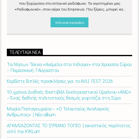
που ξεχώρισαν στο ελληνικό ραδιόφωνο. Τα αγαπημένα μας
«Ραδιοφωνικά», στον αέρα του Empneusi. Που ξέρεις, μπορεί και
το δικό σου αγαπημένο τραγούδι να βρίσκεται μέσα σ’ αυτά!
Κάθε
βράδυ 20
:00 – 00:00
στον
Empneusi 107 FM
.
Info and episodes
ΤΕΛΕΥΤΑΊΑ ΝΈΑ
Τα Νήσων Τέκνα «Ανέμελα στα πέλαγα» στα Χρούσσα Σύρου
– Παρασκευή 7 Αυγούστου
Κερδίστε διπλές προσκλήσεις για το AVLI FEST 2026
10 χρόνια Διεθνές Φεστιβάλ Εκκλησιαστικού Οργάνου «ΑΝΩ»
– Ένας διεθνής πολιτιστικός θεσμός γιορτάζει στη Σύρο​
Μαρία Παπαγεωργίου – «Ο Τελευταίος Αναλογικός
Άνθρωπος» | Νέο album
ΑΓΚΑΛΙΑΖΟΝΤΑΣ ΤΟ ΣΥΡΙΑΝΟ ΤΟΠΙΟ | εικαστικός περίπατος
από την KYKLart