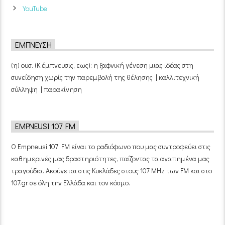
YouTube
ΈΜΠΝΕΥΣΗ
(η) ουσ. (Κ έμπνευσις, εως): η ξαφνική γένεση μιας ιδέας στη
συνείδηση χωρίς την παρεμβολή της θέλησης | καλλιτεχνική
σύλληψη | παρακίνηση
EMPNEUSI 107 FM
Ο Empneusi 107 FM είναι το ραδιόφωνο που μας συντροφεύει στις
καθημερινές μας δραστηριότητες, παίζοντας τα αγαπημένα μας
τραγούδια. Ακούγεται στις Κυκλάδες στους 107 MHz των FM και στο
107.gr σε όλη την Ελλάδα και τον κόσμο.