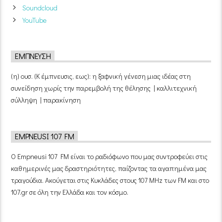
Soundcloud
YouTube
ΈΜΠΝΕΥΣΗ
(η) ουσ. (Κ έμπνευσις, εως): η ξαφνική γένεση μιας ιδέας στη
συνείδηση χωρίς την παρεμβολή της θέλησης | καλλιτεχνική
σύλληψη | παρακίνηση
EMPNEUSI 107 FM
Ο Empneusi 107 FM είναι το ραδιόφωνο που μας συντροφεύει στις
καθημερινές μας δραστηριότητες, παίζοντας τα αγαπημένα μας
τραγούδια. Ακούγεται στις Κυκλάδες στους 107 MHz των FM και στο
107.gr σε όλη την Ελλάδα και τον κόσμο.