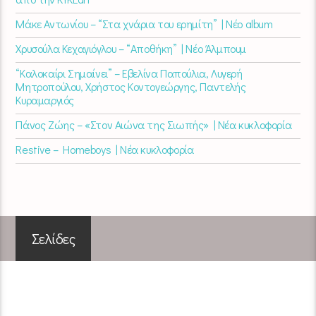
Μάκε Αντωνίου – “Στα χνάρια του ερημίτη” | Νέο album
Χρυσούλα Κεχαγιόγλου – “Αποθήκη” | Νέο Άλμπουμ
“Καλοκαίρι Σημαίνει” – Εβελίνα Παπούλια, Λυγερή
Μητροπούλου, Χρήστος Κοντογεώργης, Παντελής
Κυραμαργιός
Πάνος Ζώης – «Στον Αιώνα της Σιωπής» | Νέα κυκλοφορία
Restive – Homeboys | Νέα κυκλοφορία
Σελίδες