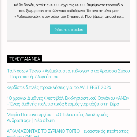
Κάθε βράδυ, από τις 20.00 μέχρι τις 00.00, θυμόμαστε τραγούδια
που ξεχώρισαν στο ελληνικό ραδιόφωνο. Τα αγαπημένα μας
«Ραδιοφωνικά», στον αέρα του Empneusi. Που ξέρεις, μπορεί και
το δικό σου αγαπημένο τραγούδι να βρίσκεται μέσα σ’ αυτά!
Κάθε
βράδυ 20
:00 – 00:00
στον
Empneusi 107 FM
.
Info and episodes
ΤΕΛΕΥΤΑΊΑ ΝΈΑ
Τα Νήσων Τέκνα «Ανέμελα στα πέλαγα» στα Χρούσσα Σύρου
– Παρασκευή 7 Αυγούστου
Κερδίστε διπλές προσκλήσεις για το AVLI FEST 2026
10 χρόνια Διεθνές Φεστιβάλ Εκκλησιαστικού Οργάνου «ΑΝΩ»
– Ένας διεθνής πολιτιστικός θεσμός γιορτάζει στη Σύρο​
Μαρία Παπαγεωργίου – «Ο Τελευταίος Αναλογικός
Άνθρωπος» | Νέο album
ΑΓΚΑΛΙΑΖΟΝΤΑΣ ΤΟ ΣΥΡΙΑΝΟ ΤΟΠΙΟ | εικαστικός περίπατος
από την KYKLart