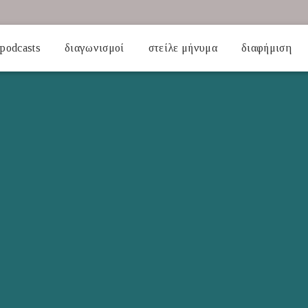
podcasts
διαγωνισμοί
στείλε μήνυμα
διαφήμιση