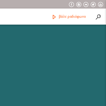
βάλε ραδιόφωνο