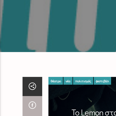
θέατρο
νέα
πολιτισμός
φεστιβάλ
Το Lemon στ