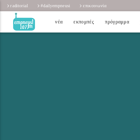
raditorial
#dailyempneusi
επικοινωνία
νέα
εκπομπές
πρόγραμμα