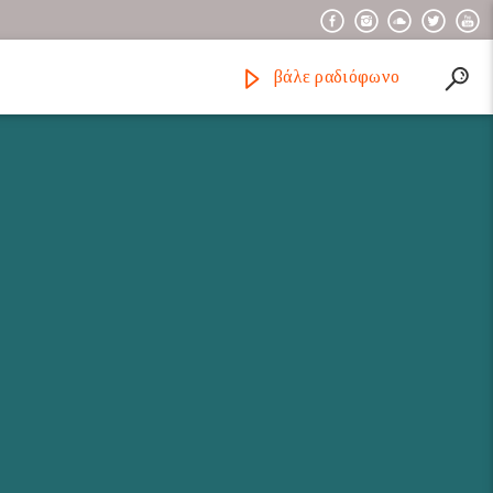
βάλε ραδιόφωνο