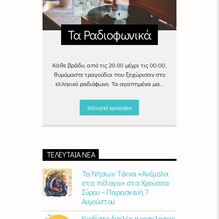
Τα Ραδιοφωνικά
Κάθε βράδυ, από τις 20.00 μέχρι τις 00.00,
θυμόμαστε τραγούδια που ξεχώρισαν στο
ελληνικό ραδιόφωνο. Τα αγαπημένα μας
«Ραδιοφωνικά», στον αέρα του Empneusi.
Που ξέρεις, μπορεί και το δικό σου
Info and episodes
αγαπημένο τραγούδι να βρίσκεται μέσα σ’
αυτά!
Κάθε βράδυ 20
:00 –
00:00
στον
Empneusi 107 FM
.
ΤΕΛΕΥΤΑΊΑ ΝΈΑ
Τα Νήσων Τέκνα «Ανέμελα
στα πέλαγα» στα Χρούσσα
Σύρου – Παρασκευή 7
Αυγούστου
Κερδίστε διπλές προσκλήσεις