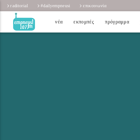
raditorial
#dailyempneusi
επικοινωνία
νέα
εκπομπές
πρόγραμμα