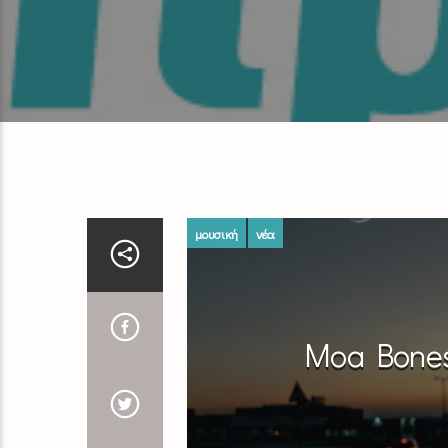
μουσική
νέα
Moa Bones