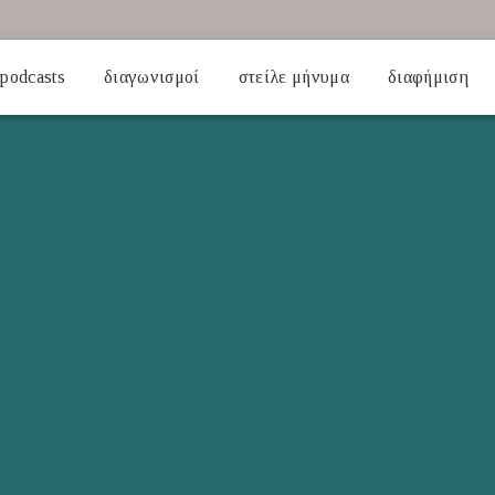
podcasts
διαγωνισμοί
στείλε μήνυμα
διαφήμιση