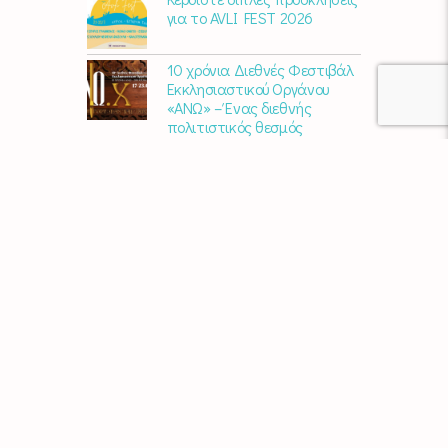
για το AVLI FEST 2026
10 χρόνια Διεθνές Φεστιβάλ
Εκκλησιαστικού Οργάνου
«ΑΝΩ» – Ένας διεθνής
πολιτιστικός θεσμός
γιορτάζει στη Σύρο​
Μαρία Παπαγεωργίου – «Ο
Τελευταίος Αναλογικός
Άνθρωπος» | Νέο album
ΑΓΚΑΛΙΑΖΟΝΤΑΣ ΤΟ ΣΥΡΙΑΝΟ
ΤΟΠΙΟ | εικαστικός
περίπατος από την KYKLart
Μάκε Αντωνίου – “Στα
χνάρια του ερημίτη” | Νέο
album
Χρυσούλα Κεχαγιόγλου –
“Αποθήκη” | Νέο Άλμπουμ