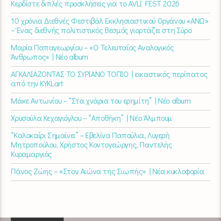
Κερδίστε διπλές προσκλήσεις για το AVLI FEST 2026
10 χρόνια Διεθνές Φεστιβάλ Εκκλησιαστικού Οργάνου «ΑΝΩ»
– Ένας διεθνής πολιτιστικός θεσμός γιορτάζει στη Σύρο​
Μαρία Παπαγεωργίου – «Ο Τελευταίος Αναλογικός
Άνθρωπος» | Νέο album
ΑΓΚΑΛΙΑΖΟΝΤΑΣ ΤΟ ΣΥΡΙΑΝΟ ΤΟΠΙΟ | εικαστικός περίπατος
από την KYKLart
Μάκε Αντωνίου – “Στα χνάρια του ερημίτη” | Νέο album
Χρυσούλα Κεχαγιόγλου – “Αποθήκη” | Νέο Άλμπουμ
“Καλοκαίρι Σημαίνει” – Εβελίνα Παπούλια, Λυγερή
Μητροπούλου, Χρήστος Κοντογεώργης, Παντελής
Κυραμαργιός
Πάνος Ζώης – «Στον Αιώνα της Σιωπής» | Νέα κυκλοφορία