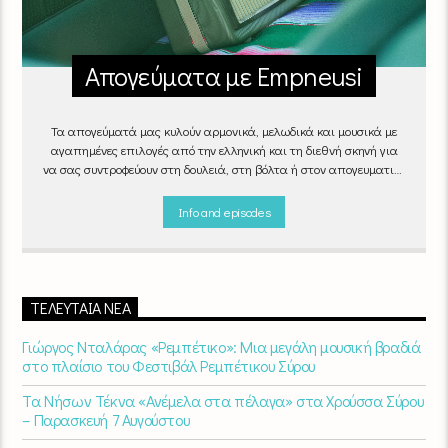
Απογεύματα με Empneusi
Τα απογεύματά μας κυλούν αρμονικά, μελωδικά και μουσικά με
αγαπημένες επιλογές από την ελληνική και τη διεθνή σκηνή για
να σας συντροφεύουν στη δουλειά, στη βόλτα ή στον απογευματινό
καφέ στην πιο αναπαυτική γωνιά του σπιτιού σας.
"Απογεύματα
με Empneusi", Καθημερινά & Σαββατοκύριακα 17:00 – 20:00.
Info and episodes
ΤΕΛΕΥΤΑΊΑ ΝΈΑ
Γιώργος Νταλάρας «Ρεμπέτικο»: Μια μεγάλη μουσική βραδιά
στο πλαίσιο του Φεστιβάλ Ρεμπέτικου Σύρου
Τα Νήσων Τέκνα «Ανέμελα στα πέλαγα» στα Χρούσσα Σύρου
– Παρασκευή 7 Αυγούστου