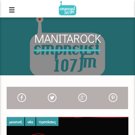
MANITAROCK
μουσική
νέα
προτάσεις