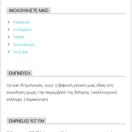
ΑΚΟΛΟΥΘΉΣΤΕ ΜΑΣ!
Facebook
Instagram
Twitter
Soundcloud
YouTube
ΈΜΠΝΕΥΣΗ
(η) ουσ. (Κ έμπνευσις, εως): η ξαφνική γένεση μιας ιδέας στη
συνείδηση χωρίς την παρεμβολή της θέλησης | καλλιτεχνική
σύλληψη | παρακίνηση
EMPNEUSI 107 FM