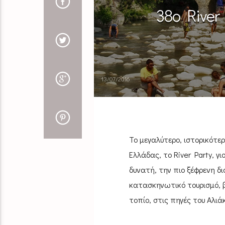
38o River
13/07/2016
Το μεγαλύτερο, ιστορικότε
Ελλάδας, το River Party, γι
δυνατή, την πιο ξέφρενη δ
κατασκηνωτικό τουρισμό, β
τοπίο, στις πηγές του Αλιά