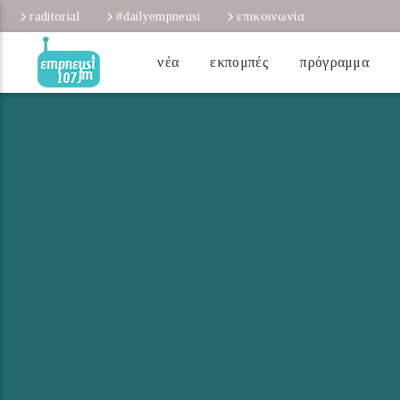
raditorial
#dailyempneusi
επικοινωνία
νέα
εκπομπές
πρόγραμμα