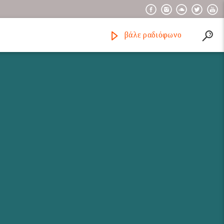
βάλε ραδιόφωνο