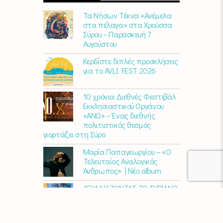
Τα Νήσων Τέκνα «Ανέμελα
στα πέλαγα» στα Χρούσσα
Σύρου – Παρασκευή 7
Αυγούστου
Κερδίστε διπλές προσκλήσεις
για το AVLI FEST 2026
10 χρόνια Διεθνές Φεστιβάλ
Εκκλησιαστικού Οργάνου
«ΑΝΩ» – Ένας διεθνής
πολιτιστικός θεσμός
γιορτάζει στη Σύρο​
Μαρία Παπαγεωργίου – «Ο
Τελευταίος Αναλογικός
Άνθρωπος» | Νέο album
ΑΓΚΑΛΙΑΖΟΝΤΑΣ ΤΟ ΣΥΡΙΑΝΟ
ΤΟΠΙΟ | εικαστικός
περίπατος από την KYKLart