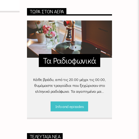
ΤΏΡΑ ΣΤΟΝ ΑΈΡΑ
Τα Ραδιοφωνικά
Κάθε βράδυ, από τις 20.00 μέχρι τις 00.00,
θυμόμαστε τραγούδια που ξεχώρισαν στο
ελληνικό ραδιόφωνο. Τα αγαπημένα μας
«Ραδιοφωνικά», στον αέρα του Empneusi.
Που ξέρεις, μπορεί και το δικό σου
Info and episodes
αγαπημένο τραγούδι να βρίσκεται μέσα σ’
αυτά!
Κάθε βράδυ 20
:00 –
00:00
στον
Empneusi 107 FM
.
ΤΕΛΕΥΤΑΊΑ ΝΈΑ