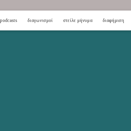
podcasts
διαγωνισμοί
στείλε μήνυμα
διαφήμιση