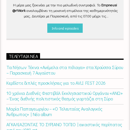
Η μέρα μας ξεκινάει με την πιο μελωδική συντροφιά. Το
Empneusi
@rtWork
αναλαμβάνει τη μουσική επιμέλεια της καθημερινότητάς
μας, Δευτέρα με Παρασκευή, από τις 07.00 μέχρι τις
10.00.
Επιλεγμένα τραγούδια
από την
εγχώρια
και τη
διεθνή
σκηνή
εναλλάσσονται αρμονικά, θυμίζοντάς μας πως δουλειά και
Info and episodes
τέχνη πάνε μαζί.
Καθημερινά
(Δευτέρα-Παρασκευή)
07:00 –
10:00
στον
Empneusi 107 FM
.
ΤΕΛΕΥΤΑΊΑ ΝΈΑ
Τα Νήσων Τέκνα «Ανέμελα στα πέλαγα» στα Χρούσσα Σύρου
– Παρασκευή 7 Αυγούστου
Κερδίστε διπλές προσκλήσεις για το AVLI FEST 2026
10 χρόνια Διεθνές Φεστιβάλ Εκκλησιαστικού Οργάνου «ΑΝΩ»
– Ένας διεθνής πολιτιστικός θεσμός γιορτάζει στη Σύρο​
Μαρία Παπαγεωργίου – «Ο Τελευταίος Αναλογικός
Άνθρωπος» | Νέο album
ΑΓΚΑΛΙΑΖΟΝΤΑΣ ΤΟ ΣΥΡΙΑΝΟ ΤΟΠΙΟ | εικαστικός περίπατος
από την KYKLart