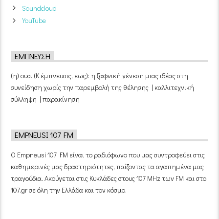
Soundcloud
YouTube
ΈΜΠΝΕΥΣΗ
(η) ουσ. (Κ έμπνευσις, εως): η ξαφνική γένεση μιας ιδέας στη
συνείδηση χωρίς την παρεμβολή της θέλησης | καλλιτεχνική
σύλληψη | παρακίνηση
EMPNEUSI 107 FM
Ο Empneusi 107 FM είναι το ραδιόφωνο που μας συντροφεύει στις
καθημερινές μας δραστηριότητες, παίζοντας τα αγαπημένα μας
τραγούδια. Ακούγεται στις Κυκλάδες στους 107 MHz των FM και στο
107.gr σε όλη την Ελλάδα και τον κόσμο.