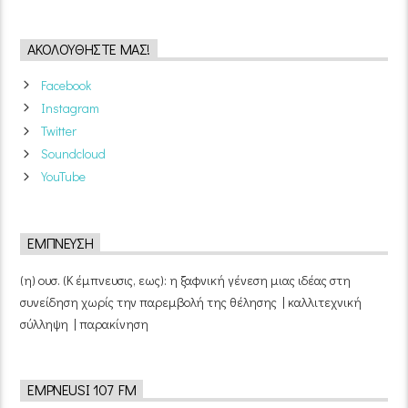
ΑΚΟΛΟΥΘΉΣΤΕ ΜΑΣ!
Facebook
Instagram
Twitter
Soundcloud
YouTube
ΈΜΠΝΕΥΣΗ
(η) ουσ. (Κ έμπνευσις, εως): η ξαφνική γένεση μιας ιδέας στη
συνείδηση χωρίς την παρεμβολή της θέλησης | καλλιτεχνική
σύλληψη | παρακίνηση
EMPNEUSI 107 FM