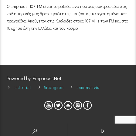
Ο Empneusi 107 FM είναι το ραδιόφωνο που μας συντροφεύει στις
καθημερινές μας δραστηριότητες, παίζοντας τα αγαπημένα μας
τραγούδια. Ακούγεται στις Κυκλάδες στους 107 MHz των FM και στο
107.gr σε όλη την Ελλάδα και τον κόσμο.
Powered by Empneusi.Net
raditorial
διαφήμιση
επικοινωνία