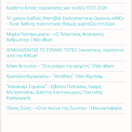
Κερδίστε διπλές προσκλήσεις για το AVLI FEST 2026
10 χρόνια Διεθνές Φεστιβάλ Εκκλησιαστικού Οργάνου «ΑΝΩ»
– Ένας διεθνής πολιτιστικός θεσμός γιορτάζει στη Σύρο​
Μαρία Παπαγεωργίου – «Ο Τελευταίος Αναλογικός
Άνθρωπος» | Νέο album
ΑΓΚΑΛΙΑΖΟΝΤΑΣ ΤΟ ΣΥΡΙΑΝΟ ΤΟΠΙΟ | εικαστικός περίπατος
από την KYKLart
Μάκε Αντωνίου – “Στα χνάρια του ερημίτη” | Νέο album
Χρυσούλα Κεχαγιόγλου – “Αποθήκη” | Νέο Άλμπουμ
“Καλοκαίρι Σημαίνει” – Εβελίνα Παπούλια, Λυγερή
Μητροπούλου, Χρήστος Κοντογεώργης, Παντελής
Κυραμαργιός
Πάνος Ζώης – «Στον Αιώνα της Σιωπής» | Νέα κυκλοφορία