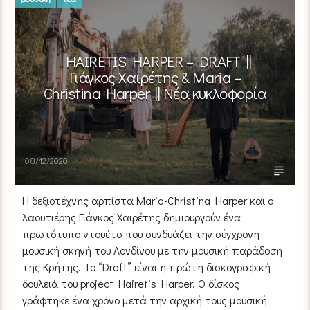
HAIRETIS HARPER – DRAFT ||
Γιάγκος Χαιρέτης & Maria –
Christina Harper || Νέα κυκλοφορία
08/12/2020
Η δεξιοτέχνης αρπίστα Maria-Christina Harper και ο
λαουτιέρης Γιάγκος Χαιρέτης δημιουργούν ένα
πρωτότυπο ντουέτο που συνδυάζει την σύγχρονη
μουσική σκηνή του Λονδίνου με την μουσική παράδοση
της Κρήτης. Το “Draft” είναι η πρώτη δισκογραφική
δουλειά του project Hairetis Harper. Ο δίσκος
γράφτηκε ένα χρόνο μετά την αρχική τους μουσική