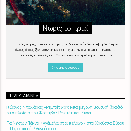
Νωρίς το πρωί
Ξυπνάς νωρίς; Ξυπνάμε κι εμείς μαζί σου. Μία ώρα αφιερωμένη σε
όλους όσους ξεκινούν τη μέρα τους με την ανατολή του ήλιου, με
μουσικές επιλογές που θα κάνουν την πρωινή ρουτίνα πιο
ευχάριστη!
"Νωρίς το πρωί" καθημερινά
(Δευτέρα - Παρασκευή)
06:00 - 07:00 στον Empneusi 107 FM
Info and episodes
ΤΕΛΕΥΤΑΊΑ ΝΈΑ
Γιώργος Νταλάρας «Ρεμπέτικο»: Μια μεγάλη μουσική βραδιά
στο πλαίσιο του Φεστιβάλ Ρεμπέτικου Σύρου
Τα Νήσων Τέκνα «Ανέμελα στα πέλαγα» στα Χρούσσα Σύρου
– Παρασκευή 7 Αυγούστου