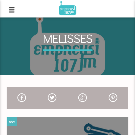
MELISSES
νέα