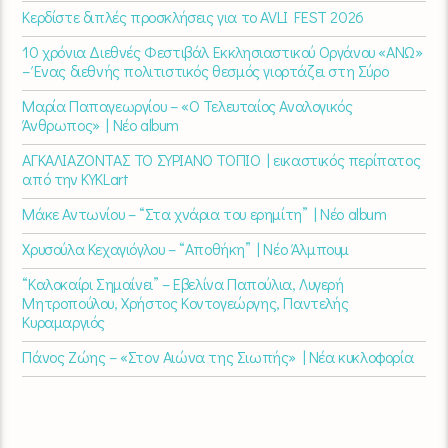
Κερδίστε διπλές προσκλήσεις για το AVLI FEST 2026
10 χρόνια Διεθνές Φεστιβάλ Εκκλησιαστικού Οργάνου «ΑΝΩ»
– Ένας διεθνής πολιτιστικός θεσμός γιορτάζει στη Σύρο​
Μαρία Παπαγεωργίου – «Ο Τελευταίος Αναλογικός
Άνθρωπος» | Νέο album
ΑΓΚΑΛΙΑΖΟΝΤΑΣ ΤΟ ΣΥΡΙΑΝΟ ΤΟΠΙΟ | εικαστικός περίπατος
από την KYKLart
Μάκε Αντωνίου – “Στα χνάρια του ερημίτη” | Νέο album
Χρυσούλα Κεχαγιόγλου – “Αποθήκη” | Νέο Άλμπουμ
“Καλοκαίρι Σημαίνει” – Εβελίνα Παπούλια, Λυγερή
Μητροπούλου, Χρήστος Κοντογεώργης, Παντελής
Κυραμαργιός
Πάνος Ζώης – «Στον Αιώνα της Σιωπής» | Νέα κυκλοφορία