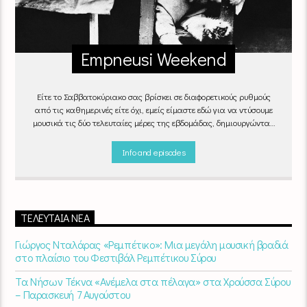
Empneusi Weekend
Είτε το Σαββατοκύριακο σας βρίσκει σε διαφορετικούς ρυθμούς
από τις καθημερινές είτε όχι, εμείς είμαστε εδώ για να ντύσουμε
μουσικά τις δύο τελευταίες μέρες της εβδομάδας, δημιουργώντας
μία μελωδική συνήθεια για ό,τι κι αν κάνετε.
Info and episodes
ΤΕΛΕΥΤΑΊΑ ΝΈΑ
Γιώργος Νταλάρας «Ρεμπέτικο»: Μια μεγάλη μουσική βραδιά
στο πλαίσιο του Φεστιβάλ Ρεμπέτικου Σύρου
Τα Νήσων Τέκνα «Ανέμελα στα πέλαγα» στα Χρούσσα Σύρου
– Παρασκευή 7 Αυγούστου