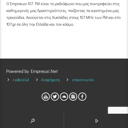
Ο Empneusi 107 FM είναι το ραδιόφωνο που μας συντροφεύει στις
καθημερινές μας δραστηριότητες, παίζοντας τα αγαπημένα μας
τραγούδια. Ακούγεται στις Κυκλάδες στους 107 MHz των FM και στο
107.gr σε όλη την Ελλάδα και τον κόσμο.
Powered by Empneusi.Net
raditorial
διαφήμιση
επικοινωνία