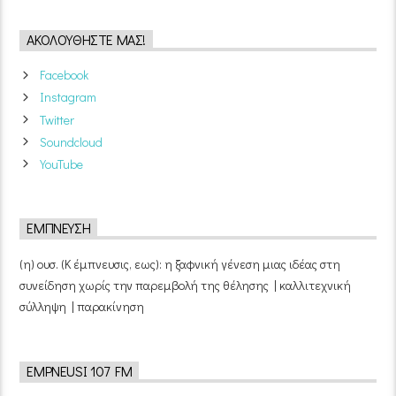
ΑΚΟΛΟΥΘΉΣΤΕ ΜΑΣ!
Facebook
Instagram
Twitter
Soundcloud
YouTube
ΈΜΠΝΕΥΣΗ
(η) ουσ. (Κ έμπνευσις, εως): η ξαφνική γένεση μιας ιδέας στη
συνείδηση χωρίς την παρεμβολή της θέλησης | καλλιτεχνική
σύλληψη | παρακίνηση
EMPNEUSI 107 FM