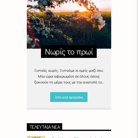
Νωρίς το πρωί
Ξυπνάς νωρίς; Ξυπνάμε κι εμείς μαζί σου.
Μία ώρα αφιερωμένη σε όλους όσους
ξεκινούν τη μέρα τους με την ανατολή του
ήλιου, με μουσικές επιλογές που θα κάνουν
την πρωινή ρουτίνα πιο ευχάριστη!
Info and episodes
"Νωρίς το πρωί" καθημερινά
(Δευτέρα -
Παρασκευή)
06:00 - 07:00 στον Empneusi
107 FM
ΤΕΛΕΥΤΑΊΑ ΝΈΑ