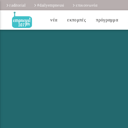
raditorial
#dailyempneusi
επικοινωνία
νέα
εκπομπές
πρόγραμμα