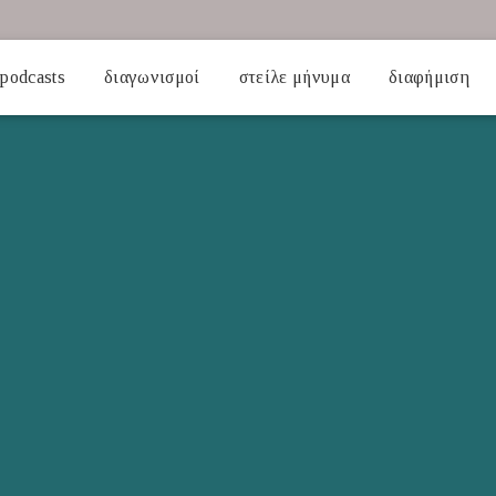
podcasts
διαγωνισμοί
στείλε μήνυμα
διαφήμιση