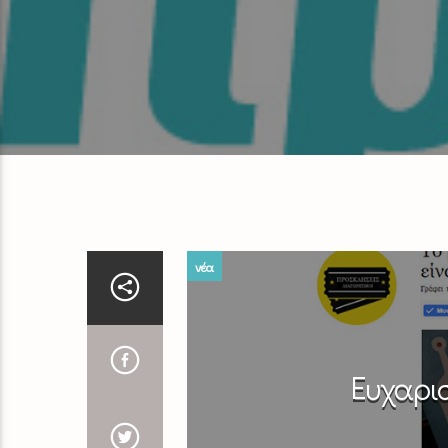
νέα
Ευχαρι