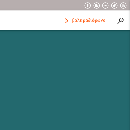
βάλε ραδιόφωνο