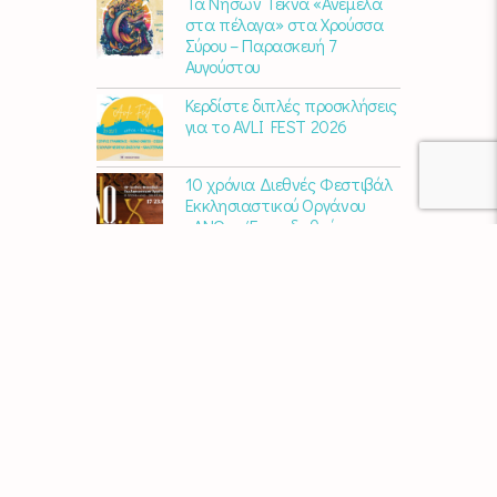
Τα Νήσων Τέκνα «Ανέμελα
στα πέλαγα» στα Χρούσσα
Σύρου – Παρασκευή 7
Αυγούστου
Κερδίστε διπλές προσκλήσεις
για το AVLI FEST 2026
10 χρόνια Διεθνές Φεστιβάλ
Εκκλησιαστικού Οργάνου
«ΑΝΩ» – Ένας διεθνής
πολιτιστικός θεσμός
γιορτάζει στη Σύρο​
Μαρία Παπαγεωργίου – «Ο
Τελευταίος Αναλογικός
Άνθρωπος» | Νέο album
ΑΓΚΑΛΙΑΖΟΝΤΑΣ ΤΟ ΣΥΡΙΑΝΟ
ΤΟΠΙΟ | εικαστικός
περίπατος από την KYKLart
Μάκε Αντωνίου – “Στα
χνάρια του ερημίτη” | Νέο