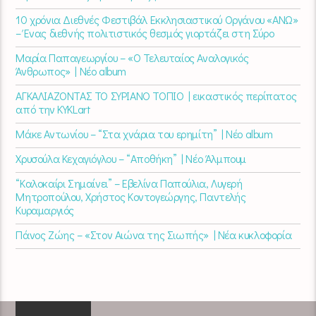
10 χρόνια Διεθνές Φεστιβάλ Εκκλησιαστικού Οργάνου «ΑΝΩ»
– Ένας διεθνής πολιτιστικός θεσμός γιορτάζει στη Σύρο​
Μαρία Παπαγεωργίου – «Ο Τελευταίος Αναλογικός
Άνθρωπος» | Νέο album
ΑΓΚΑΛΙΑΖΟΝΤΑΣ ΤΟ ΣΥΡΙΑΝΟ ΤΟΠΙΟ | εικαστικός περίπατος
από την KYKLart
Μάκε Αντωνίου – “Στα χνάρια του ερημίτη” | Νέο album
Χρυσούλα Κεχαγιόγλου – “Αποθήκη” | Νέο Άλμπουμ
“Καλοκαίρι Σημαίνει” – Εβελίνα Παπούλια, Λυγερή
Μητροπούλου, Χρήστος Κοντογεώργης, Παντελής
Κυραμαργιός
Πάνος Ζώης – «Στον Αιώνα της Σιωπής» | Νέα κυκλοφορία