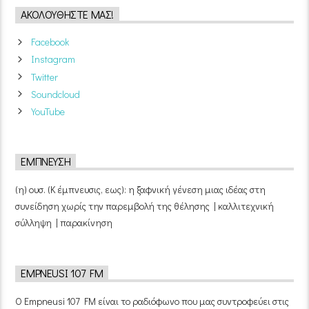
ΑΚΟΛΟΥΘΉΣΤΕ ΜΑΣ!
Facebook
Instagram
Twitter
Soundcloud
YouTube
ΈΜΠΝΕΥΣΗ
(η) ουσ. (Κ έμπνευσις, εως): η ξαφνική γένεση μιας ιδέας στη
συνείδηση χωρίς την παρεμβολή της θέλησης | καλλιτεχνική
σύλληψη | παρακίνηση
EMPNEUSI 107 FM
Ο Empneusi 107 FM είναι το ραδιόφωνο που μας συντροφεύει στις