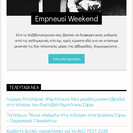
Empneusi Weekend
Είτε το Σαββατοκύριακο σας βρίσκει σε διαφορετικούς ρυθμούς
από τις καθημερινές είτε όχι, εμείς είμαστε εδώ για να ντύσουμε
μουσικά τις δύο τελευταίες μέρες της εβδομάδας, δημιουργώντας
μία μελωδική συνήθεια για ό,τι κι αν κάνετε.
Info and episodes
ΤΕΛΕΥΤΑΊΑ ΝΈΑ
Γιώργος Νταλάρας «Ρεμπέτικο»: Μια μεγάλη μουσική βραδιά
στο πλαίσιο του Φεστιβάλ Ρεμπέτικου Σύρου
Τα Νήσων Τέκνα «Ανέμελα στα πέλαγα» στα Χρούσσα Σύρου
– Παρασκευή 7 Αυγούστου
Κερδίστε διπλές προσκλήσεις για το AVLI FEST 2026