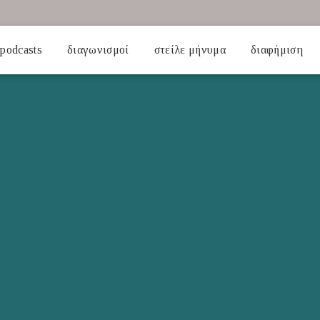
podcasts
διαγωνισμοί
στείλε μήνυμα
διαφήμιση