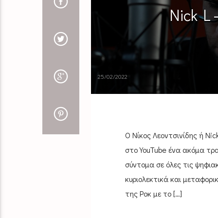
Nick L 
25/02/2022
Ο Νίκος Λεοντσινίδης ή Nick
στο YouTube ένα ακόμα τρα
σύντομα σε όλες τις ψηφια
κυριολεκτικά και μεταφορι
της Ροκ με το […]