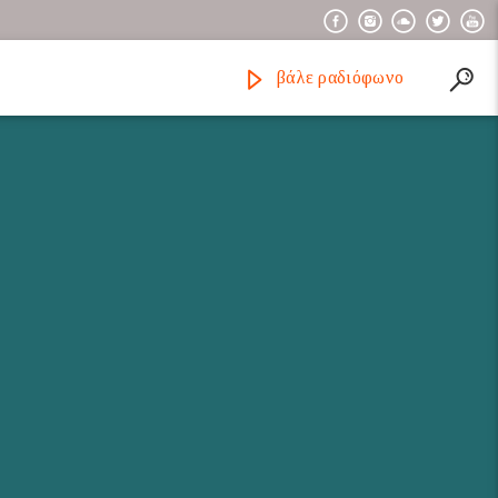
βάλε ραδιόφωνο