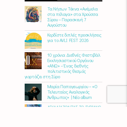
Τα Νήσων Τέκνα «Ανέμελα
στα πέλαγα» στα Χρούσσα
Σύρου – Παρασκευή 7
Αυγούστου
Κερδίστε διπλές προσκλήσεις
για το AVLI FEST 2026
10 χρόνια Διεθνές Φεστιβάλ
Εκκλησιαστικού Οργάνου
«ΑΝΩ» – Ένας διεθνής
πολιτιστικός θεσμός
γιορτάζει στη Σύρο​
Μαρία Παπαγεωργίου – «Ο
Τελευταίος Αναλογικός
Άνθρωπος» | Νέο album
ΑΓΚΑΛΙΑΖΟΝΤΑΣ ΤΟ ΣΥΡΙΑΝΟ
ΤΟΠΙΟ | εικαστικός
περίπατος από την KYKLart