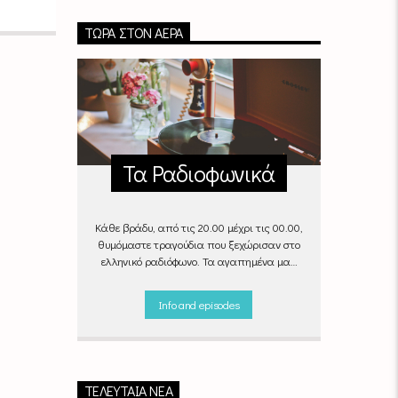
ΤΏΡΑ ΣΤΟΝ ΑΈΡΑ
Τα Ραδιοφωνικά
Κάθε βράδυ, από τις 20.00 μέχρι τις 00.00,
θυμόμαστε τραγούδια που ξεχώρισαν στο
ελληνικό ραδιόφωνο. Τα αγαπημένα μας
«Ραδιοφωνικά», στον αέρα του Empneusi.
Που ξέρεις, μπορεί και το δικό σου
Info and episodes
αγαπημένο τραγούδι να βρίσκεται μέσα σ’
αυτά!
Κάθε βράδυ 20
:00 –
00:00
στον
Empneusi 107 FM
.
ΤΕΛΕΥΤΑΊΑ ΝΈΑ