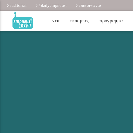
raditorial
#dailyempneusi
επικοινωνία
νέα
εκπομπές
πρόγραμμα