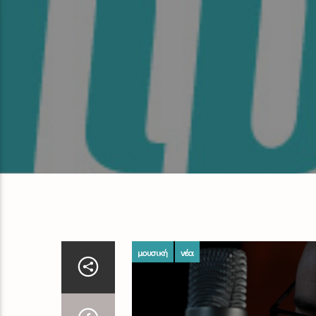
μουσική
νέα