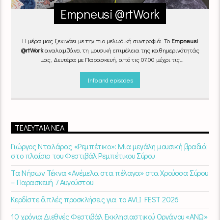
Empneusi @rtWork
Η μέρα μας ξεκινάει με την πιο μελωδική συντροφιά. Το
Empneusi
@rtWork
αναλαμβάνει τη μουσική επιμέλεια της καθημερινότητάς
μας, Δευτέρα με Παρασκευή, από τις 07.00 μέχρι τις
10.00.
Επιλεγμένα τραγούδια
από την
εγχώρια
και τη
διεθνή
σκηνή
εναλλάσσονται αρμονικά, θυμίζοντάς μας πως δουλειά και
Info and episodes
τέχνη πάνε μαζί.
Καθημερινά
(Δευτέρα-Παρασκευή)
07:00 –
10:00
στον
Empneusi 107 FM
.
ΤΕΛΕΥΤΑΊΑ ΝΈΑ
Γιώργος Νταλάρας «Ρεμπέτικο»: Μια μεγάλη μουσική βραδιά
στο πλαίσιο του Φεστιβάλ Ρεμπέτικου Σύρου
Τα Νήσων Τέκνα «Ανέμελα στα πέλαγα» στα Χρούσσα Σύρου
– Παρασκευή 7 Αυγούστου
Κερδίστε διπλές προσκλήσεις για το AVLI FEST 2026
10 χρόνια Διεθνές Φεστιβάλ Εκκλησιαστικού Οργάνου «ΑΝΩ»