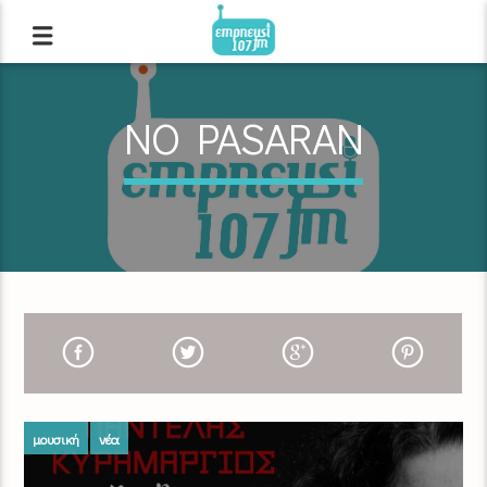
NO PASARAN
μουσική
νέα