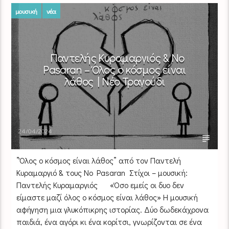
μουσική
νέα
Παντελής Κυραμαργιός & No
Pasaran – Όλος ο κόσμος είναι
λάθος | Νέο Τραγούδι
24/04/2024
”Όλος ο κόσμος είναι λάθος” από τον Παντελή
Κυραμαργιό & τους No Pasaran Στίχοι – μουσική:
Παντελής Κυραμαργιός «Όσο εμείς οι δυο δεν
είμαστε μαζί όλος ο κόσμος είναι λάθος» Η μουσική
αφήγηση μια γλυκόπικρης ιστορίας. Δύο δωδεκάχρονα
παιδιά, ένα αγόρι κι ένα κορίτσι, γνωρίζονται σε ένα