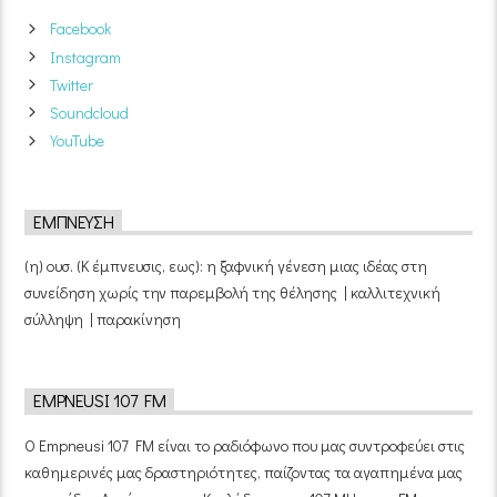
Facebook
Instagram
Twitter
Soundcloud
YouTube
ΈΜΠΝΕΥΣΗ
(η) ουσ. (Κ έμπνευσις, εως): η ξαφνική γένεση μιας ιδέας στη
συνείδηση χωρίς την παρεμβολή της θέλησης | καλλιτεχνική
σύλληψη | παρακίνηση
EMPNEUSI 107 FM
Ο Empneusi 107 FM είναι το ραδιόφωνο που μας συντροφεύει στις
καθημερινές μας δραστηριότητες, παίζοντας τα αγαπημένα μας