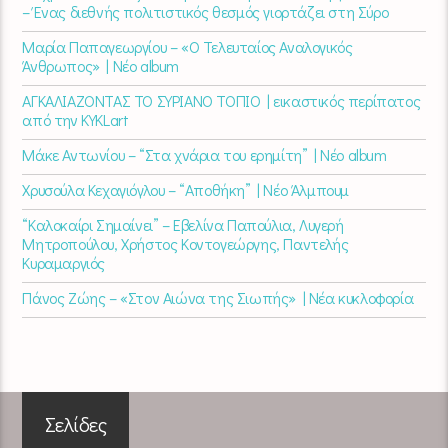
– Ένας διεθνής πολιτιστικός θεσμός γιορτάζει στη Σύρο​
Μαρία Παπαγεωργίου – «Ο Τελευταίος Αναλογικός
Άνθρωπος» | Νέο album
ΑΓΚΑΛΙΑΖΟΝΤΑΣ ΤΟ ΣΥΡΙΑΝΟ ΤΟΠΙΟ | εικαστικός περίπατος
από την KYKLart
Μάκε Αντωνίου – “Στα χνάρια του ερημίτη” | Νέο album
Χρυσούλα Κεχαγιόγλου – “Αποθήκη” | Νέο Άλμπουμ
“Καλοκαίρι Σημαίνει” – Εβελίνα Παπούλια, Λυγερή
Μητροπούλου, Χρήστος Κοντογεώργης, Παντελής
Κυραμαργιός
Πάνος Ζώης – «Στον Αιώνα της Σιωπής» | Νέα κυκλοφορία
Σελίδες