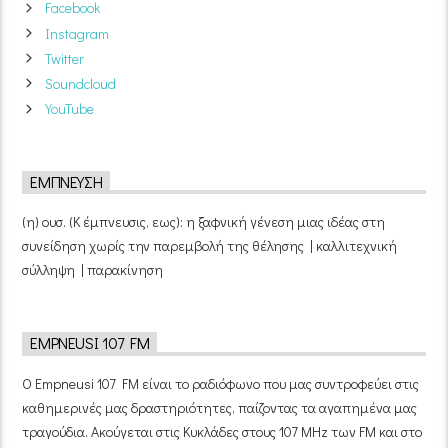
Facebook
Instagram
Twitter
Soundcloud
YouTube
ΈΜΠΝΕΥΣΗ
(η) ουσ. (Κ έμπνευσις, εως): η ξαφνική γένεση μιας ιδέας στη
συνείδηση χωρίς την παρεμβολή της θέλησης | καλλιτεχνική
σύλληψη | παρακίνηση
EMPNEUSI 107 FM
Ο Empneusi 107 FM είναι το ραδιόφωνο που μας συντροφεύει στις
καθημερινές μας δραστηριότητες, παίζοντας τα αγαπημένα μας
τραγούδια. Ακούγεται στις Κυκλάδες στους 107 MHz των FM και στο