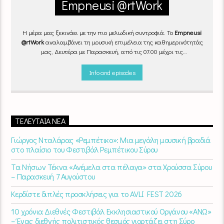
Empneusi @rtWork
Η μέρα μας ξεκινάει με την πιο μελωδική συντροφιά. Το
Empneusi
@rtWork
αναλαμβάνει τη μουσική επιμέλεια της καθημερινότητάς
μας, Δευτέρα με Παρασκευή, από τις 07.00 μέχρι τις
10.00.
Επιλεγμένα τραγούδια
από την
εγχώρια
και τη
διεθνή
σκηνή
εναλλάσσονται αρμονικά, θυμίζοντάς μας πως δουλειά και
Info and episodes
τέχνη πάνε μαζί.
Καθημερινά
(Δευτέρα-Παρασκευή)
07:00 –
10:00
στον
Empneusi 107 FM
.
ΤΕΛΕΥΤΑΊΑ ΝΈΑ
Γιώργος Νταλάρας «Ρεμπέτικο»: Μια μεγάλη μουσική βραδιά
στο πλαίσιο του Φεστιβάλ Ρεμπέτικου Σύρου
Τα Νήσων Τέκνα «Ανέμελα στα πέλαγα» στα Χρούσσα Σύρου
– Παρασκευή 7 Αυγούστου
Κερδίστε διπλές προσκλήσεις για το AVLI FEST 2026
10 χρόνια Διεθνές Φεστιβάλ Εκκλησιαστικού Οργάνου «ΑΝΩ»
– Ένας διεθνής πολιτιστικός θεσμός γιορτάζει στη Σύρο​