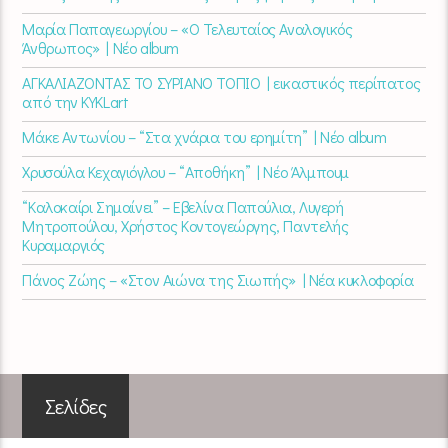
Μαρία Παπαγεωργίου – «Ο Τελευταίος Αναλογικός
Άνθρωπος» | Νέο album
ΑΓΚΑΛΙΑΖΟΝΤΑΣ ΤΟ ΣΥΡΙΑΝΟ ΤΟΠΙΟ | εικαστικός περίπατος
από την KYKLart
Μάκε Αντωνίου – “Στα χνάρια του ερημίτη” | Νέο album
Χρυσούλα Κεχαγιόγλου – “Αποθήκη” | Νέο Άλμπουμ
“Καλοκαίρι Σημαίνει” – Εβελίνα Παπούλια, Λυγερή
Μητροπούλου, Χρήστος Κοντογεώργης, Παντελής
Κυραμαργιός
Πάνος Ζώης – «Στον Αιώνα της Σιωπής» | Νέα κυκλοφορία
Σελίδες