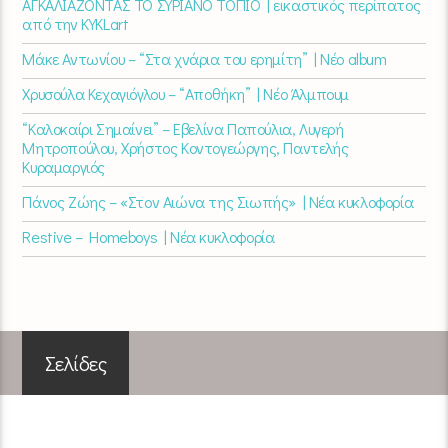
ΑΓΚΑΛΙΑΖΟΝΤΑΣ ΤΟ ΣΥΡΙΑΝΟ ΤΟΠΙΟ | εικαστικός περίπατος
από την KYKLart
Μάκε Αντωνίου – “Στα χνάρια του ερημίτη” | Νέο album
Χρυσούλα Κεχαγιόγλου – “Αποθήκη” | Νέο Άλμπουμ
“Καλοκαίρι Σημαίνει” – Εβελίνα Παπούλια, Λυγερή
Μητροπούλου, Χρήστος Κοντογεώργης, Παντελής
Κυραμαργιός
Πάνος Ζώης – «Στον Αιώνα της Σιωπής» | Νέα κυκλοφορία
Restive – Homeboys | Νέα κυκλοφορία
Σελίδες