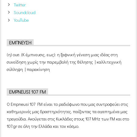
Twitter
Soundcloud
YouTube
ΈΜΠΝΕΥΣΗ
(η) ουσ. (Κ έμπνευσις, εως): η ξαφνική γένεση μιας ιδέας στη
συνείδηση χωρίς την παρεμβολή της θέλησης | καλλιτεχνική
σύλληψη | παρακίνηση
EMPNEUSI 107 FM
Ο Empneusi 107 FM είναι το ραδιόφωνο που μας συντροφεύει στις
καθημερινές μας δραστηριότητες, παίζοντας τα αγαπημένα μας
τραγούδια. Ακούγεται στις Κυκλάδες στους 107 MHz των FM και στο
107.gr σε όλη την Ελλάδα και τον κόσμο.