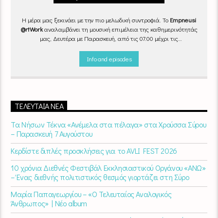
Η μέρα μας ξεκινάει με την πιο μελωδική συντροφιά. Το
Empneusi
@rtWork
αναλαμβάνει τη μουσική επιμέλεια της καθημερινότητάς
μας, Δευτέρα με Παρασκευή, από τις 07.00 μέχρι τις
10.00.
Επιλεγμένα τραγούδια
από την
εγχώρια
και τη
διεθνή
σκηνή
εναλλάσσονται αρμονικά, θυμίζοντάς μας πως δουλειά και
Info and episodes
τέχνη πάνε μαζί.
Καθημερινά
(Δευτέρα-Παρασκευή)
07:00 –
10:00
στον
Empneusi 107 FM
.
ΤΕΛΕΥΤΑΊΑ ΝΈΑ
Τα Νήσων Τέκνα «Ανέμελα στα πέλαγα» στα Χρούσσα Σύρου
– Παρασκευή 7 Αυγούστου
Κερδίστε διπλές προσκλήσεις για το AVLI FEST 2026
10 χρόνια Διεθνές Φεστιβάλ Εκκλησιαστικού Οργάνου «ΑΝΩ»
– Ένας διεθνής πολιτιστικός θεσμός γιορτάζει στη Σύρο​
Μαρία Παπαγεωργίου – «Ο Τελευταίος Αναλογικός
Άνθρωπος» | Νέο album