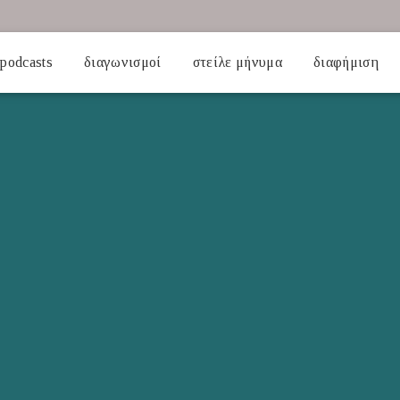
podcasts
διαγωνισμοί
στείλε μήνυμα
διαφήμιση