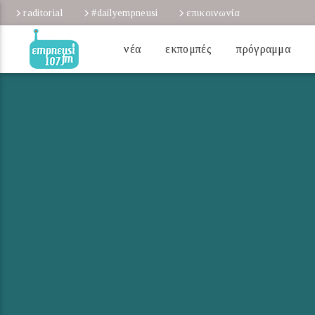
raditorial
#dailyempneusi
επικοινωνία
νέα
εκπομπές
πρόγραμμα