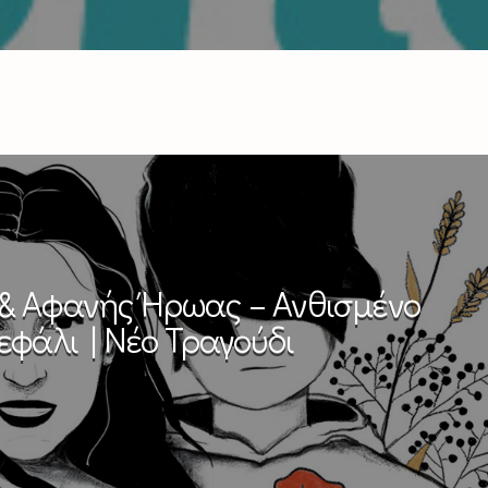
 & Αφανής Ήρωας – Ανθισμένο
εφάλι | Νέο Τραγούδι