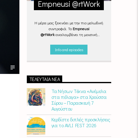
Empneusi @rtWork
Η μέρα μας ξεκινάει με την πιο μελωδική
συντροφιά. Το
Empneusi
@rtWork
αναλαμβάνει τη μουσική
επιμέλεια της καθημερινότητάς μας,
Δευτέρα με Παρασκευή, από τις 07.00
Info and episodes
μέχρι τις 10.00.
Επιλεγμένα
τραγούδια
από την
εγχώρια
και τη
διεθνή
σκηνή
εναλλάσσονται αρμονικά,
θυμίζοντάς μας πως δουλειά και τέχνη
πάνε μαζί.
Καθημερινά
(Δευτέρα-
ΤΕΛΕΥΤΑΊΑ ΝΈΑ
Παρασκευή)
07:00 – 10:00
στον
Empneusi
107 FM
.
Τα Νήσων Τέκνα «Ανέμελα
στα πέλαγα» στα Χρούσσα
Σύρου – Παρασκευή 7
Αυγούστου
Κερδίστε διπλές προσκλήσεις
για το AVLI FEST 2026