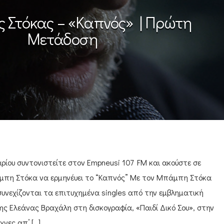
Στόκας – «Καπνός» | Πρώτη
Μετάδοση
ρίου συντονιστείτε στον Empneusi 107 FM και ακούστε σε
πη Στόκα να ερμηνέυει το “Καπνός” Με τον Μπάμπη Στόκα
συνεχίζονται τα επιτυχημένα singles από την εμβληματική
της Ελεάνας Βραχάλη στη δισκογραφία, «Παιδί Δικό Σου», στην
νες απ’ […]