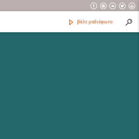
βάλε ραδιόφωνο