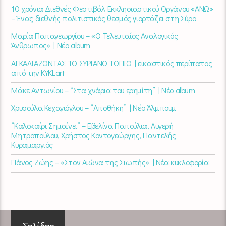
10 χρόνια Διεθνές Φεστιβάλ Εκκλησιαστικού Οργάνου «ΑΝΩ»
– Ένας διεθνής πολιτιστικός θεσμός γιορτάζει στη Σύρο​
Μαρία Παπαγεωργίου – «Ο Τελευταίος Αναλογικός
Άνθρωπος» | Νέο album
ΑΓΚΑΛΙΑΖΟΝΤΑΣ ΤΟ ΣΥΡΙΑΝΟ ΤΟΠΙΟ | εικαστικός περίπατος
από την KYKLart
Μάκε Αντωνίου – “Στα χνάρια του ερημίτη” | Νέο album
Χρυσούλα Κεχαγιόγλου – “Αποθήκη” | Νέο Άλμπουμ
“Καλοκαίρι Σημαίνει” – Εβελίνα Παπούλια, Λυγερή
Μητροπούλου, Χρήστος Κοντογεώργης, Παντελής
Κυραμαργιός
Πάνος Ζώης – «Στον Αιώνα της Σιωπής» | Νέα κυκλοφορία