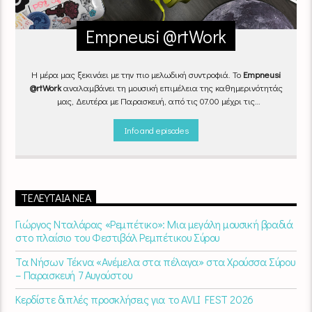
Empneusi @rtWork
Η μέρα μας ξεκινάει με την πιο μελωδική συντροφιά. Το
Empneusi
@rtWork
αναλαμβάνει τη μουσική επιμέλεια της καθημερινότητάς
μας, Δευτέρα με Παρασκευή, από τις 07.00 μέχρι τις
10.00.
Επιλεγμένα τραγούδια
από την
εγχώρια
και τη
διεθνή
σκηνή
εναλλάσσονται αρμονικά, θυμίζοντάς μας πως δουλειά και
Info and episodes
τέχνη πάνε μαζί.
Καθημερινά
(Δευτέρα-Παρασκευή)
07:00 –
10:00
στον
Empneusi 107 FM
.
ΤΕΛΕΥΤΑΊΑ ΝΈΑ
Γιώργος Νταλάρας «Ρεμπέτικο»: Μια μεγάλη μουσική βραδιά
στο πλαίσιο του Φεστιβάλ Ρεμπέτικου Σύρου
Τα Νήσων Τέκνα «Ανέμελα στα πέλαγα» στα Χρούσσα Σύρου
– Παρασκευή 7 Αυγούστου
Κερδίστε διπλές προσκλήσεις για το AVLI FEST 2026