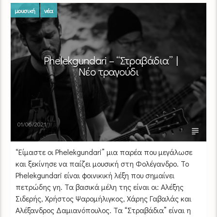
μουσική
νέα
Phelekgundari – “Στραβάδια” |
Νέο τραγούδι
01/06/2021
“Είμαστε οι Phelekgundari” μια παρέα που μεγάλωσε
και ξεκίνησε να παίζει μουσική στη Φολέγανδρο. Το
Phelekgundari είναι φοινικική λέξη που σημαίνει
πετρώδης γη. Τα βασικά μέλη της είναι οι: Αλέξης
Σιδερής, Χρήστος Ψαρομήλιγκος, Χάρης Γαβαλάς και
Αλέξανδρος Δαμιανόπουλος. Τα “Στραβάδια” είναι η