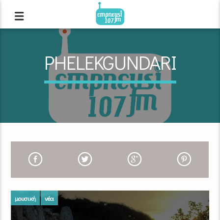
PHELEKGUNDARI
μουσική
νέα