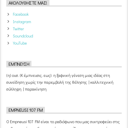
ΑΚΟΛΟΥΘΉΣΤΕ ΜΑΣ!
Facebook
Instagram
Twitter
Soundcloud
YouTube
ΈΜΠΝΕΥΣΗ
(η) ουσ. (Κ έμπνευσις, εως): η ξαφνική γένεση μιας ιδέας στη
συνείδηση χωρίς την παρεμβολή της θέλησης | καλλιτεχνική
σύλληψη | παρακίνηση
EMPNEUSI 107 FM
Ο Empneusi 107 FM είναι το ραδιόφωνο που μας συντροφεύει στις