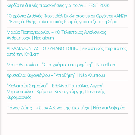
Κερδίστε διπλές προσκλήσεις για το AVLI FEST 2026
10 χρόνια Διεθνές Φεστιβάλ Εκκλησιαστικού Οργάνου «ΑΝΩ»
– Ένας διεθνής πολιτιστικός θεσμός γιορτάζει στη Σύρο​
Μαρία Παπαγεωργίου – «Ο Τελευταίος Αναλογικός
Άνθρωπος» | Νέο album
ΑΓΚΑΛΙΑΖΟΝΤΑΣ ΤΟ ΣΥΡΙΑΝΟ ΤΟΠΙΟ | εικαστικός περίπατος
από την KYKLart
Μάκε Αντωνίου – “Στα χνάρια του ερημίτη” | Νέο album
Χρυσούλα Κεχαγιόγλου – “Αποθήκη” | Νέο Άλμπουμ
“Καλοκαίρι Σημαίνει” – Εβελίνα Παπούλια, Λυγερή
Μητροπούλου, Χρήστος Κοντογεώργης, Παντελής
Κυραμαργιός
Πάνος Ζώης – «Στον Αιώνα της Σιωπής» | Νέα κυκλοφορία