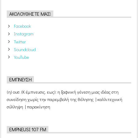
ΑΚΟΛΟΥΘΉΣΤΕ ΜΑΣ!
Facebook
Instagram
Twitter
Soundcloud
YouTube
ΈΜΠΝΕΥΣΗ
(η) ουσ. (Κ έμπνευσις, εως): η ξαφνική γένεση μιας ιδέας στη
συνείδηση χωρίς την παρεμβολή της θέλησης | καλλιτεχνική
σύλληψη | παρακίνηση
EMPNEUSI 107 FM