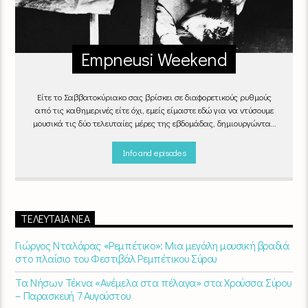
Empneusi Weekend
Είτε το Σαββατοκύριακο σας βρίσκει σε διαφορετικούς ρυθμούς
από τις καθημερινές είτε όχι, εμείς είμαστε εδώ για να ντύσουμε
μουσικά τις δύο τελευταίες μέρες της εβδομάδας, δημιουργώντας
μία μελωδική συνήθεια για ό,τι κι αν κάνετε.
Info and episodes
ΤΕΛΕΥΤΑΊΑ ΝΈΑ
Γιώργος Νταλάρας «Ρεμπέτικο»: Μια μεγάλη μουσική βραδιά
στο πλαίσιο του Φεστιβάλ Ρεμπέτικου Σύρου
Τα Νήσων Τέκνα «Ανέμελα στα πέλαγα» στα Χρούσσα Σύρου
– Παρασκευή 7 Αυγούστου