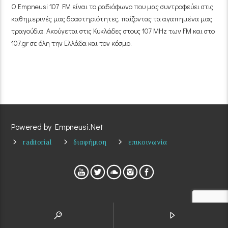
Ο Empneusi 107 FM είναι το ραδιόφωνο που μας συντροφεύει στις
καθημερινές μας δραστηριότητες, παίζοντας τα αγαπημένα μας
τραγούδια. Ακούγεται στις Κυκλάδες στους 107 MHz των FM και στο
107.gr σε όλη την Ελλάδα και τον κόσμο.
Powered by Empneusi.Net
raditorial
διαφήμιση
επικοινωνία