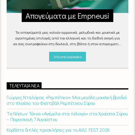
Απογεύματα με Empneusi
Τα απογεύματά μας κυλούν αρμονικά, μελωδικά και μουσικά με
αγαπημένες επιλογές από την ελληνική και τη διεθνή σκηνή για
να σας συντροφεύουν στη δουλειά, στη βόλτα ή στον απογευματινό
καφέ στην πιο αναπαυτική γωνιά του σπιτιού σας.
"Απογεύματα
με Empneusi", Καθημερινά & Σαββατοκύριακα 17:00 – 20:00.
Info and episodes
ΤΕΛΕΥΤΑΊΑ ΝΈΑ
Γιώργος Νταλάρας «Ρεμπέτικο»: Μια μεγάλη μουσική βραδιά
στο πλαίσιο του Φεστιβάλ Ρεμπέτικου Σύρου
Τα Νήσων Τέκνα «Ανέμελα στα πέλαγα» στα Χρούσσα Σύρου
– Παρασκευή 7 Αυγούστου
Κερδίστε διπλές προσκλήσεις για το AVLI FEST 2026