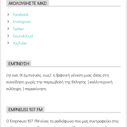
ΑΚΟΛΟΥΘΉΣΤΕ ΜΑΣ!
Facebook
Instagram
Twitter
Soundcloud
YouTube
ΈΜΠΝΕΥΣΗ
(η) ουσ. (Κ έμπνευσις, εως): η ξαφνική γένεση μιας ιδέας στη
συνείδηση χωρίς την παρεμβολή της θέλησης | καλλιτεχνική
σύλληψη | παρακίνηση
EMPNEUSI 107 FM
Ο Empneusi 107 FM είναι το ραδιόφωνο που μας συντροφεύει στις