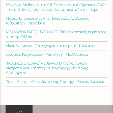
10 χρόνια Διεθνές Φεστιβάλ Εκκλησιαστικού Οργάνου «ΑΝΩ»
– Ένας διεθνής πολιτιστικός θεσμός γιορτάζει στη Σύρο​
Μαρία Παπαγεωργίου – «Ο Τελευταίος Αναλογικός
Άνθρωπος» | Νέο album
ΑΓΚΑΛΙΑΖΟΝΤΑΣ ΤΟ ΣΥΡΙΑΝΟ ΤΟΠΙΟ | εικαστικός περίπατος
από την KYKLart
Μάκε Αντωνίου – “Στα χνάρια του ερημίτη” | Νέο album
Χρυσούλα Κεχαγιόγλου – “Αποθήκη” | Νέο Άλμπουμ
“Καλοκαίρι Σημαίνει” – Εβελίνα Παπούλια, Λυγερή
Μητροπούλου, Χρήστος Κοντογεώργης, Παντελής
Κυραμαργιός
Πάνος Ζώης – «Στον Αιώνα της Σιωπής» | Νέα κυκλοφορία