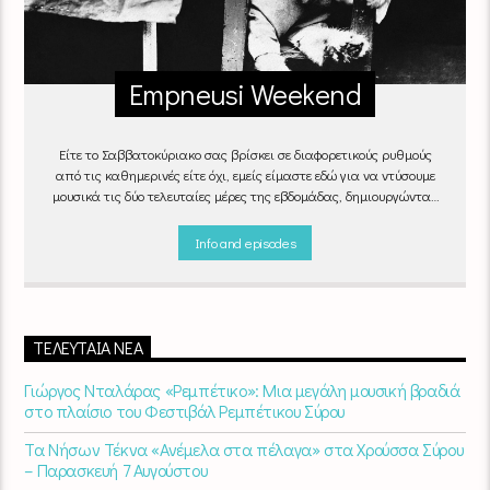
Empneusi Weekend
Είτε το Σαββατοκύριακο σας βρίσκει σε διαφορετικούς ρυθμούς
από τις καθημερινές είτε όχι, εμείς είμαστε εδώ για να ντύσουμε
μουσικά τις δύο τελευταίες μέρες της εβδομάδας, δημιουργώντας
μία μελωδική συνήθεια για ό,τι κι αν κάνετε.
Info and episodes
ΤΕΛΕΥΤΑΊΑ ΝΈΑ
Γιώργος Νταλάρας «Ρεμπέτικο»: Μια μεγάλη μουσική βραδιά
στο πλαίσιο του Φεστιβάλ Ρεμπέτικου Σύρου
Τα Νήσων Τέκνα «Ανέμελα στα πέλαγα» στα Χρούσσα Σύρου
– Παρασκευή 7 Αυγούστου