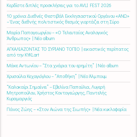
Κερδίστε διπλές προσκλήσεις για το AVLI FEST 2026
10 χρόνια Διεθνές Φεστιβάλ Εκκλησιαστικού Οργάνου «ΑΝΩ»
– Ένας διεθνής πολιτιστικός θεσμός γιορτάζει στη Σύρο​
Μαρία Παπαγεωργίου – «Ο Τελευταίος Αναλογικός
Άνθρωπος» | Νέο album
ΑΓΚΑΛΙΑΖΟΝΤΑΣ ΤΟ ΣΥΡΙΑΝΟ ΤΟΠΙΟ | εικαστικός περίπατος
από την KYKLart
Μάκε Αντωνίου – “Στα χνάρια του ερημίτη” | Νέο album
Χρυσούλα Κεχαγιόγλου – “Αποθήκη” | Νέο Άλμπουμ
“Καλοκαίρι Σημαίνει” – Εβελίνα Παπούλια, Λυγερή
Μητροπούλου, Χρήστος Κοντογεώργης, Παντελής
Κυραμαργιός
Πάνος Ζώης – «Στον Αιώνα της Σιωπής» | Νέα κυκλοφορία