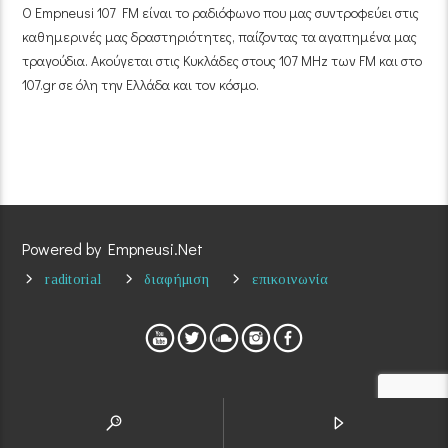
Ο Empneusi 107 FM είναι το ραδιόφωνο που μας συντροφεύει στις
καθημερινές μας δραστηριότητες, παίζοντας τα αγαπημένα μας
τραγούδια. Ακούγεται στις Κυκλάδες στους 107 MHz των FM και στο
107.gr σε όλη την Ελλάδα και τον κόσμο.
Powered by Empneusi.Net
raditorial
διαφήμιση
επικοινωνία