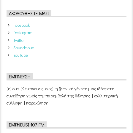
ΑΚΟΛΟΥΘΉΣΤΕ ΜΑΣ!
Facebook
Instagram
Twitter
Soundcloud
YouTube
ΈΜΠΝΕΥΣΗ
(η) ουσ. (Κ έμπνευσις, εως): η ξαφνική γένεση μιας ιδέας στη
συνείδηση χωρίς την παρεμβολή της θέλησης | καλλιτεχνική
σύλληψη | παρακίνηση
EMPNEUSI 107 FM