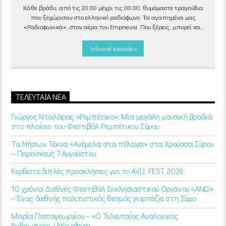
Κάθε βράδυ, από τις 20.00 μέχρι τις 00.00, θυμόμαστε τραγούδια
που ξεχώρισαν στο ελληνικό ραδιόφωνο. Τα αγαπημένα μας
«Ραδιοφωνικά», στον αέρα του Empneusi. Που ξέρεις, μπορεί και
το δικό σου αγαπημένο τραγούδι να βρίσκεται μέσα σ’ αυτά!
Κάθε
βράδυ 20
:00 – 00:00
στον
Empneusi 107 FM
.
Info and episodes
ΤΕΛΕΥΤΑΊΑ ΝΈΑ
Γιώργος Νταλάρας «Ρεμπέτικο»: Μια μεγάλη μουσική βραδιά
στο πλαίσιο του Φεστιβάλ Ρεμπέτικου Σύρου
Τα Νήσων Τέκνα «Ανέμελα στα πέλαγα» στα Χρούσσα Σύρου
– Παρασκευή 7 Αυγούστου
Κερδίστε διπλές προσκλήσεις για το AVLI FEST 2026
10 χρόνια Διεθνές Φεστιβάλ Εκκλησιαστικού Οργάνου «ΑΝΩ»
– Ένας διεθνής πολιτιστικός θεσμός γιορτάζει στη Σύρο​
Μαρία Παπαγεωργίου – «Ο Τελευταίος Αναλογικός
Άνθρωπος» | Νέο album