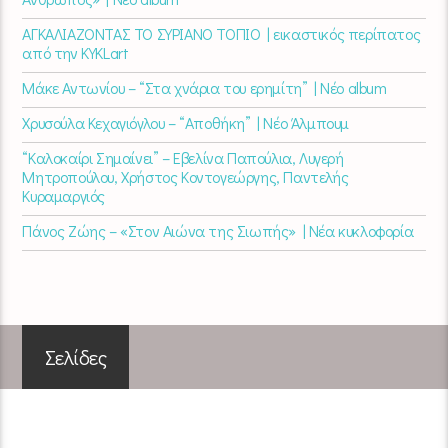
ΑΓΚΑΛΙΑΖΟΝΤΑΣ ΤΟ ΣΥΡΙΑΝΟ ΤΟΠΙΟ | εικαστικός περίπατος
από την KYKLart
Μάκε Αντωνίου – “Στα χνάρια του ερημίτη” | Νέο album
Χρυσούλα Κεχαγιόγλου – “Αποθήκη” | Νέο Άλμπουμ
“Καλοκαίρι Σημαίνει” – Εβελίνα Παπούλια, Λυγερή
Μητροπούλου, Χρήστος Κοντογεώργης, Παντελής
Κυραμαργιός
Πάνος Ζώης – «Στον Αιώνα της Σιωπής» | Νέα κυκλοφορία
Σελίδες