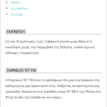
Twitter
Soundcloud
YouTube
ΈΜΠΝΕΥΣΗ
(η) ουσ. (Κ έμπνευσις, εως): η ξαφνική γένεση μιας ιδέας στη
συνείδηση χωρίς την παρεμβολή της θέλησης | καλλιτεχνική
σύλληψη | παρακίνηση
EMPNEUSI 107 FM
Ο Empneusi 107 FM είναι το ραδιόφωνο που μας συντροφεύει στις
καθημερινές μας δραστηριότητες, παίζοντας τα αγαπημένα μας
τραγούδια. Ακούγεται στις Κυκλάδες στους 107 MHz των FM και στο
107.gr σε όλη την Ελλάδα και τον κόσμο.