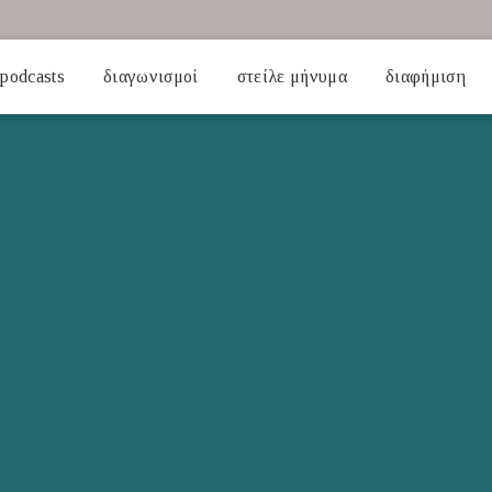
podcasts
διαγωνισμοί
στείλε μήνυμα
διαφήμιση