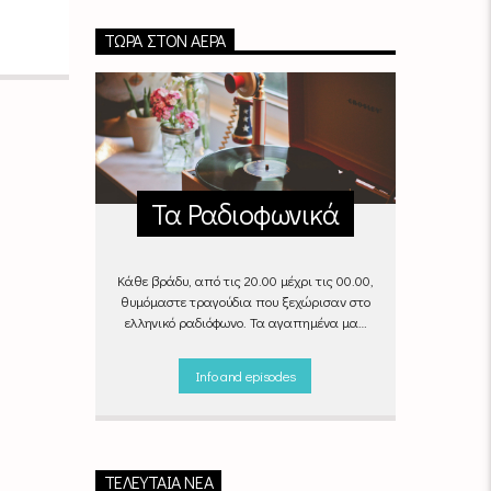
ΤΏΡΑ ΣΤΟΝ ΑΈΡΑ
Τα Ραδιοφωνικά
Κάθε βράδυ, από τις 20.00 μέχρι τις 00.00,
θυμόμαστε τραγούδια που ξεχώρισαν στο
ελληνικό ραδιόφωνο. Τα αγαπημένα μας
«Ραδιοφωνικά», στον αέρα του Empneusi.
Που ξέρεις, μπορεί και το δικό σου
Info and episodes
αγαπημένο τραγούδι να βρίσκεται μέσα σ’
αυτά!
Κάθε βράδυ 20
:00 –
00:00
στον
Empneusi 107 FM
.
ΤΕΛΕΥΤΑΊΑ ΝΈΑ