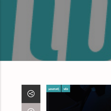
μουσική
νέα