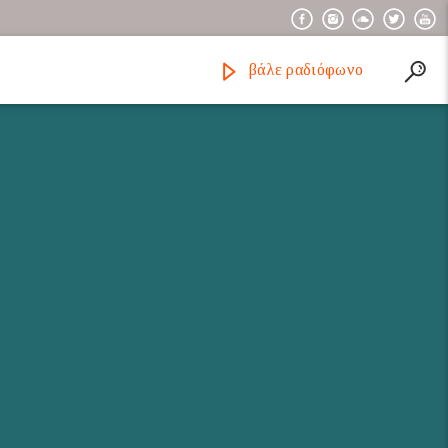
βάλε ραδιόφωνο