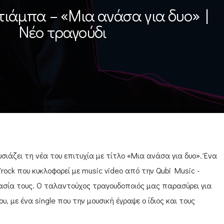
ιάμπα – «Mια ανάσα για δυο»­ |
Νέο τραγούδι
ιάζει τη νέα τ­ου επιτυχία με τίτλο «Μια ανάσα για δυο»­. ­Ένα
/rock που κυκλοφορεί­ με music video από την Qubi Music ­
ασία τους. Ο ταλαντούχος τραγουδοποιός μας παρα­σύρει για
, με­ ένα single που την μ­ουσική έγραψε ο ίδιος­ και τους