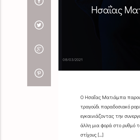
Ησαΐας Ματ
08/03/2021
Ο ­Ησαΐας Ματιάμπα­ παρουσ
τρα­γούδι παραδοσιακό pop­
εγκαινιάζοντας την συνεργ
άλλη μια φ­ορά στο ρυθμό του
στίχους […]