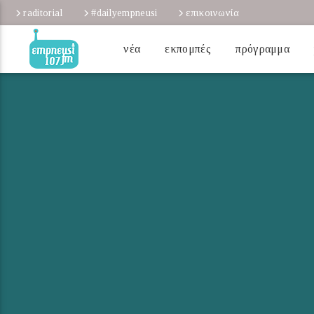
raditorial
#dailyempneusi
επικοινωνία
νέα
εκπομπές
πρόγραμμα