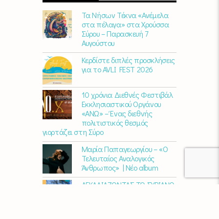
Τα Νήσων Τέκνα «Ανέμελα
στα πέλαγα» στα Χρούσσα
Σύρου – Παρασκευή 7
Αυγούστου
Κερδίστε διπλές προσκλήσεις
για το AVLI FEST 2026
10 χρόνια Διεθνές Φεστιβάλ
Εκκλησιαστικού Οργάνου
«ΑΝΩ» – Ένας διεθνής
πολιτιστικός θεσμός
γιορτάζει στη Σύρο​
Μαρία Παπαγεωργίου – «Ο
Τελευταίος Αναλογικός
Άνθρωπος» | Νέο album
ΑΓΚΑΛΙΑΖΟΝΤΑΣ ΤΟ ΣΥΡΙΑΝΟ
ΤΟΠΙΟ | εικαστικός
περίπατος από την KYKLart