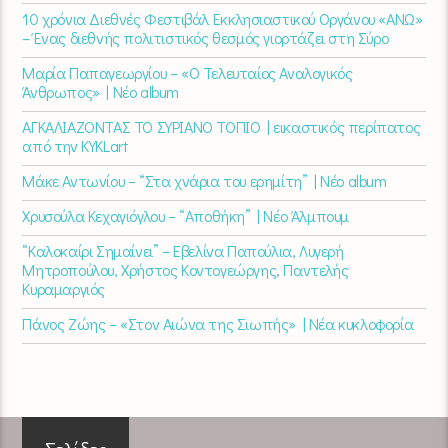
10 χρόνια Διεθνές Φεστιβάλ Εκκλησιαστικού Οργάνου «ΑΝΩ»
– Ένας διεθνής πολιτιστικός θεσμός γιορτάζει στη Σύρο​
Μαρία Παπαγεωργίου – «Ο Τελευταίος Αναλογικός
Άνθρωπος» | Νέο album
ΑΓΚΑΛΙΑΖΟΝΤΑΣ ΤΟ ΣΥΡΙΑΝΟ ΤΟΠΙΟ | εικαστικός περίπατος
από την KYKLart
Μάκε Αντωνίου – “Στα χνάρια του ερημίτη” | Νέο album
Χρυσούλα Κεχαγιόγλου – “Αποθήκη” | Νέο Άλμπουμ
“Καλοκαίρι Σημαίνει” – Εβελίνα Παπούλια, Λυγερή
Μητροπούλου, Χρήστος Κοντογεώργης, Παντελής
Κυραμαργιός
Πάνος Ζώης – «Στον Αιώνα της Σιωπής» | Νέα κυκλοφορία