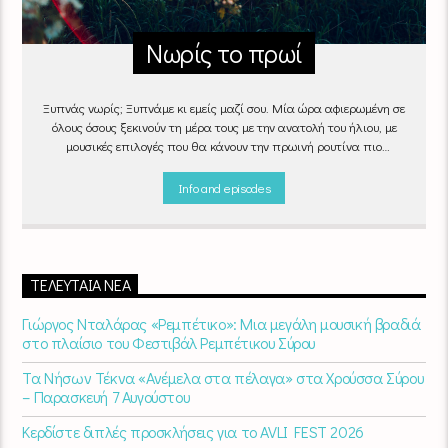
Νωρίς το πρωί
Ξυπνάς νωρίς; Ξυπνάμε κι εμείς μαζί σου. Μία ώρα αφιερωμένη σε
όλους όσους ξεκινούν τη μέρα τους με την ανατολή του ήλιου, με
μουσικές επιλογές που θα κάνουν την πρωινή ρουτίνα πιο
ευχάριστη!
"Νωρίς το πρωί" καθημερινά
(Δευτέρα - Παρασκευή)
06:00 - 07:00 στον Empneusi 107 FM
Info and episodes
ΤΕΛΕΥΤΑΊΑ ΝΈΑ
Γιώργος Νταλάρας «Ρεμπέτικο»: Μια μεγάλη μουσική βραδιά
στο πλαίσιο του Φεστιβάλ Ρεμπέτικου Σύρου
Τα Νήσων Τέκνα «Ανέμελα στα πέλαγα» στα Χρούσσα Σύρου
– Παρασκευή 7 Αυγούστου
Κερδίστε διπλές προσκλήσεις για το AVLI FEST 2026