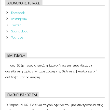
ΑΚΟΛΟΥΘΉΣΤΕ ΜΑΣ!
Facebook
Instagram
Twitter
Soundcloud
YouTube
ΈΜΠΝΕΥΣΗ
(η) ουσ. (Κ έμπνευσις, εως): η ξαφνική γένεση μιας ιδέας στη
συνείδηση χωρίς την παρεμβολή της θέλησης | καλλιτεχνική
σύλληψη | παρακίνηση
EMPNEUSI 107 FM
Ο Empneusi 107 FM είναι το ραδιόφωνο που μας συντροφεύει στις